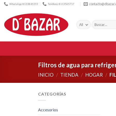
Skip
contacto@dbazar
WhatsApp: 8133845355
Teléfono: 8113565717
to
content
Buscar
por:
Filtros de agua para refrig
INICIO
/
TIENDA
/
HOGAR
/
FI
CATEGORÍAS
Accesorios