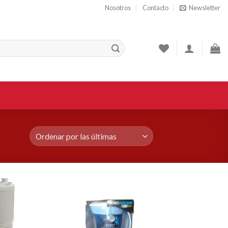
Nosotros
Contacto
Newsletter
Añadir
Añadir
a la
a la
lista de
lista de
deseos
deseos