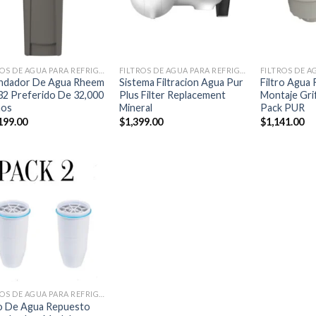
+
+
FILTROS DE AGUA PARA REFRIGERADORES
FILTROS DE AGUA PARA REFRIGERADORES
ndador De Agua Rheem
Sistema Filtracion Agua Pur
Filtro Agua
2 Preferido De 32,000
Plus Filter Replacement
Montaje Gri
nos
Mineral
Pack PUR
199.00
$
1,399.00
$
1,141.00
Añadir
a la
lista de
deseos
FILTROS DE AGUA PARA REFRIGERADORES
ro De Agua Repuesto