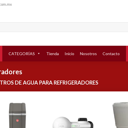
.com.mx
CATEGORÍAS
Tienda
Inicio
Nosotros
Contacto
eradores
LTROS DE AGUA PARA REFRIGERADORES
Añadir
Añadir
a la
a la
lista de
lista de
deseos
deseos