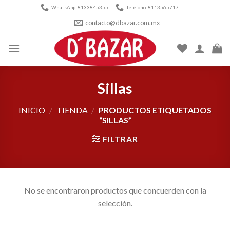
Skip
WhatsApp: 8133845355
Teléfono: 8113565717
to
contacto@dbazar.com.mx
content
Sillas
INICIO
/
TIENDA
/
PRODUCTOS ETIQUETADOS
“SILLAS”
FILTRAR
No se encontraron productos que concuerden con la
selección.