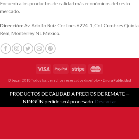
Encuentra los productos de calidad más económicos del resto
mercado.
Dirección:
Av. Adolfo Ruiz Cortines 6224-1, Col. Cumbres Quinta
Real, Monterrey NL Mexico.
D bazar
2018 Todos los derechos reservados diseño by
- Emura Publicidad
PRODUCTOS DE CALIDAD A PRECIOS DE REMATE —
NINGÚN pedido será procesado.
Descartar