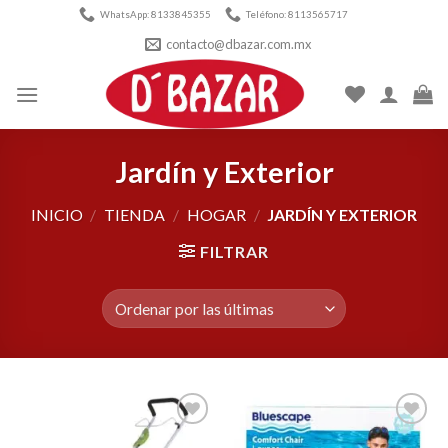
Skip
WhatsApp: 8133845355
Teléfono: 8113565717
to
contacto@dbazar.com.mx
content
Jardín y Exterior
INICIO
/
TIENDA
/
HOGAR
/
JARDÍN Y EXTERIOR
FILTRAR
Añadir
Añadir