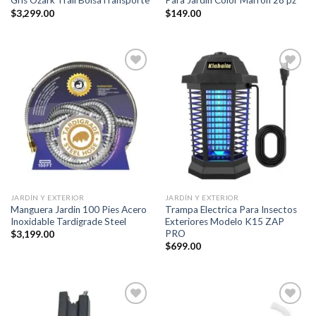
Gris Ozark Trail BolsaTransporte
Para Jardin Color Marron 28 pz
$
3,299.00
$
149.00
Añadir
Añadir
a la
a la
lista de
lista de
deseos
deseos
JARDÍN Y EXTERIOR
JARDÍN Y EXTERIOR
Manguera Jardin 100 Pies Acero
Trampa Electrica Para Insectos
Inoxidable Tardigrade Steel
Exteriores Modelo K15 ZAP
PRO
$
3,199.00
$
699.00
Añadir
Añadir