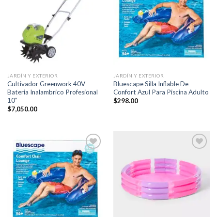
a la
a la
lista de
lista de
deseos
deseos
JARDÍN Y EXTERIOR
JARDÍN Y EXTERIOR
Cultivador Greenwork 40V
Bluescape Silla Inflable De
Bateria Inalambrico Profesional
Confort Azul Para Piscina Adulto
10”
$
298.00
$
7,050.00
Añadir
Añadir
a la
a la
lista de
lista de
deseos
deseos