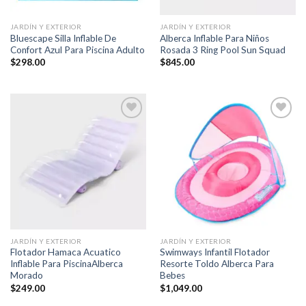
JARDÍN Y EXTERIOR
JARDÍN Y EXTERIOR
Bluescape Silla Inflable De
Alberca Inflable Para Niños
Confort Azul Para Piscina Adulto
Rosada 3 Ring Pool Sun Squad
$
298.00
$
845.00
Añadir
Añadir
a la
a la
lista de
lista de
deseos
deseos
JARDÍN Y EXTERIOR
JARDÍN Y EXTERIOR
Flotador Hamaca Acuatico
Swimways Infantil Flotador
Inflable Para PiscinaAlberca
Resorte Toldo Alberca Para
Morado
Bebes
$
249.00
$
1,049.00