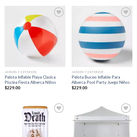
Añadir
Añadir
a la
a la
lista de
lista de
deseos
deseos
JARDÍN Y EXTERIOR
JARDÍN Y EXTERIOR
Pelota Inflable Playa Clasica
Pelota Buceo Inflable Para
Piscina Fiesta Alberca NIños
Alberca Pool Party Juego Niños
$
229.00
$
229.00
Añadir
Añadir
a la
a la
lista de
lista de
deseos
deseos