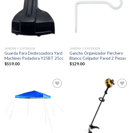
a la
a la
lista de
lista de
deseos
deseos
JARDÍN Y EXTERIOR
JARDÍN Y EXTERIOR
Guarda Para Desbrozadora Yard
Gancho Organizador Perchero
Machines Podadora Y25BT 25cc
Blanco Colgador Pared 2 Piezas
$
559.00
$
129.00
Añadir
Añadir
a la
a la
lista de
lista de
deseos
deseos