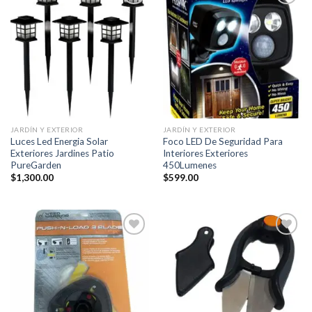
Añadir
Añadir
a la
a la
lista de
lista de
deseos
deseos
JARDÍN Y EXTERIOR
JARDÍN Y EXTERIOR
Luces Led Energia Solar
Foco LED De Seguridad Para
Exteriores Jardines Patio
Interiores Exteriores
PureGarden
450Lumenes
$
1,300.00
$
599.00
Añadir
Añadir
a la
a la
lista de
lista de
deseos
deseos