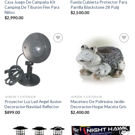
Casa Juego De Campaña Kit
Funda Cubierta Protector Para
Camping De Tiburon Finn Para
Parrilla Blackstone 28 Pulg
Niños
$
2,500.00
$
2,990.00
Añadir
Añadir
a la
a la
lista de
lista de
deseos
deseos
JARDÍN Y EXTERIOR
JARDÍN Y EXTERIOR
Proyector Luz Led Angel Ilusion
Macetero De Poliresina Jardin
Decoracion Navidad Reflector
Decoracion Hogar Maceta Gris
$
899.00
$
2,400.00