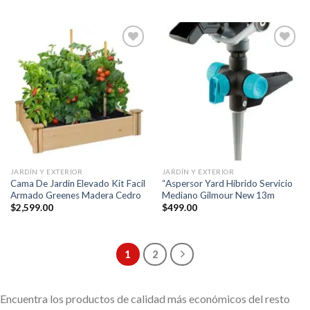
Añadir
Añadir
a la
a la
lista de
lista de
deseos
deseos
JARDÍN Y EXTERIOR
JARDÍN Y EXTERIOR
Cama De Jardin Elevado Kit Facil
“Aspersor Yard Hibrido Servicio
Armado Greenes Madera Cedro
Mediano Gilmour New 13m
$
2,599.00
$
499.00
1
2
Encuentra los productos de calidad más económicos del resto