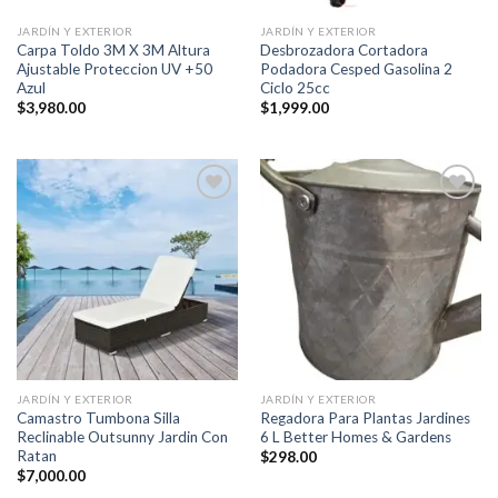
JARDÍN Y EXTERIOR
JARDÍN Y EXTERIOR
Carpa Toldo 3M X 3M Altura
Desbrozadora Cortadora
Ajustable Proteccion UV +50
Podadora Cesped Gasolina 2
Azul
Ciclo 25cc
$
3,980.00
$
1,999.00
Añadir
Añadir
a la
a la
lista de
lista de
deseos
deseos
JARDÍN Y EXTERIOR
JARDÍN Y EXTERIOR
Camastro Tumbona Silla
Regadora Para Plantas Jardines
Reclinable Outsunny Jardin Con
6 L Better Homes & Gardens
Ratan
$
298.00
$
7,000.00