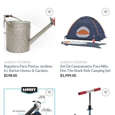
Añadir
Añadir
a la
a la
lista de
lista de
deseos
deseos
JARDÍN Y EXTERIOR
JARDÍN Y EXTERIOR
Regadora Para Plantas Jardines
Set De Campamento Para Niño
6 L Better Homes & Gardens
Finn The Shark Kids Camping Set
$
298.00
$
1,999.00
Añadir
Añadir
a la
a la
lista de
lista de
deseos
deseos