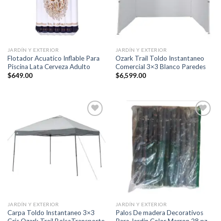
JARDÍN Y EXTERIOR
JARDÍN Y EXTERIOR
Flotador Acuatico Inflable Para
Ozark Trail Toldo Instantaneo
Piscina Lata Cerveza Adulto
Comercial 3×3 Blanco Paredes
$
649.00
$
6,599.00
Añadir
Añadir
a la
a la
lista de
lista de
deseos
deseos
JARDÍN Y EXTERIOR
JARDÍN Y EXTERIOR
Carpa Toldo Instantaneo 3×3
Palos De madera Decorativos