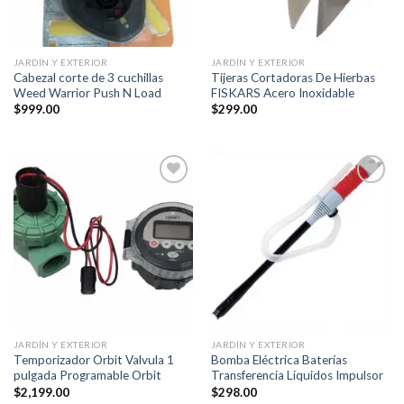
JARDÍN Y EXTERIOR
JARDÍN Y EXTERIOR
Cabezal corte de 3 cuchillas
Tijeras Cortadoras De Hierbas
Weed Warrior Push N Load
FISKARS Acero Inoxidable
$
999.00
$
299.00
Añadir
Añadir
a la
a la
lista de
lista de
deseos
deseos
JARDÍN Y EXTERIOR
JARDÍN Y EXTERIOR
Temporizador Orbit Valvula 1
Bomba Eléctrica Baterías
pulgada Programable Orbit
Transferencia Liquidos Impulsor
$
2,199.00
$
298.00