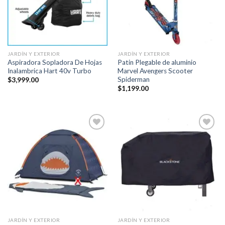
JARDÍN Y EXTERIOR
JARDÍN Y EXTERIOR
Aspiradora Sopladora De Hojas
Patin Plegable de aluminio
Inalambrica Hart 40v Turbo
Marvel Avengers Scooter
Spiderman
$
3,999.00
$
1,199.00
Añadir
Añadir
a la
a la
lista de
lista de
deseos
deseos
JARDÍN Y EXTERIOR
JARDÍN Y EXTERIOR