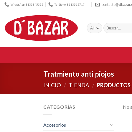
Skip
contacto@dbazar
WhatsApp: 8133845355
Teléfono: 8113565717
to
content
Buscar
por:
Tratmiento anti piojos
INICIO
/
TIENDA
/
PRODUCTOS E
CATEGORÍAS
No s
Accesorios