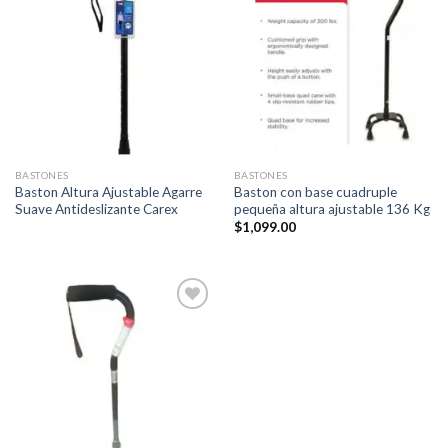
Añadir
Añadir
a la
a la
lista de
lista de
deseos
deseos
BASTONES
BASTONES
Baston Altura Ajustable Agarre
Baston con base cuadruple
Suave Antideslizante Carex
pequeña altura ajustable 136 Kg
$
1,099.00
Añadir
a la
lista de
deseos