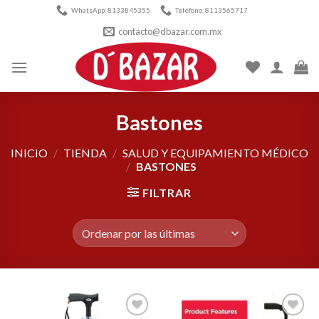
Skip
WhatsApp: 8133845355
Teléfono: 8113565717
to
contacto@dbazar.com.mx
content
Bastones
INICIO
/
TIENDA
/
SALUD Y EQUIPAMIENTO MÉDICO
/
BASTONES
FILTRAR