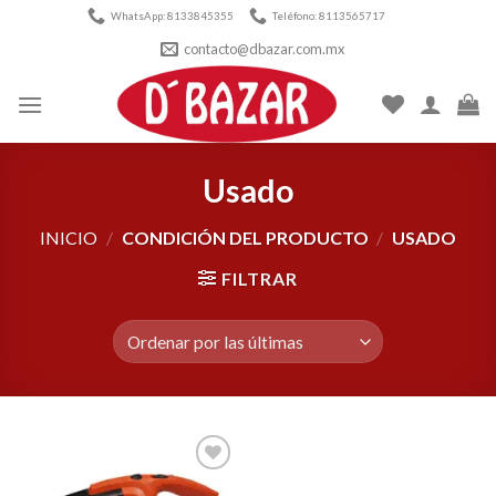
Skip
WhatsApp: 8133845355
Teléfono: 8113565717
to
contacto@dbazar.com.mx
content
Usado
INICIO
/
CONDICIÓN DEL PRODUCTO
/
USADO
FILTRAR
Añadir