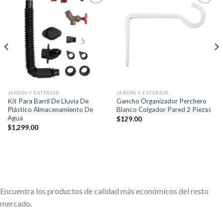
Añadir
Añadir
a la
a la
lista de
lista de
deseos
deseos
JARDÍN Y EXTERIOR
JARDÍN Y EXTERIOR
Kit Para Barril De Lluvia De
Gancho Organizador Perchero
Plástico Almacenamiento De
Blanco Colgador Pared 2 Piezas
Agua
$
129.00
$
1,299.00
Encuentra los productos de calidad más económicos del resto
mercado.