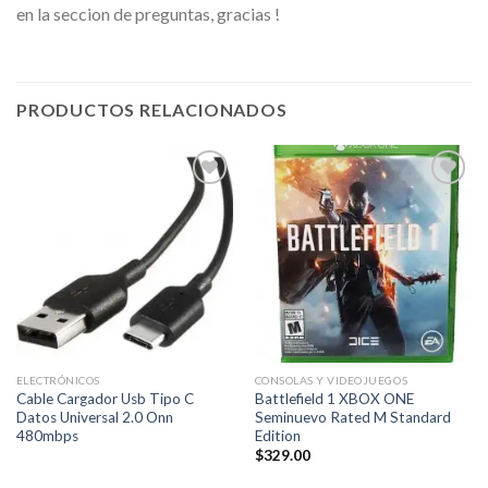
en la seccion de preguntas, gracias !
PRODUCTOS RELACIONADOS
Añadir
Añadir
a la
a la
lista de
lista de
deseos
deseos
ELECTRÓNICOS
CONSOLAS Y VIDEOJUEGOS
Cable Cargador Usb Tipo C
Battlefield 1 XBOX ONE
Datos Universal 2.0 Onn
Seminuevo Rated M Standard
480mbps
Edition
$
329.00