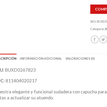
COMP
SKU:
BUXD0
Categoría:
A
SCRIPCIÓN
INFORMACIÓN ADICIONAL
VALORACIONES (0)
U:
BUXD0267823
C:
811404020217
estra elegante y funcional sudadera con capucha para
tas a actualizar su atuendo.