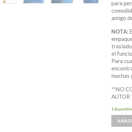
para per
comodida
amigo de
NOTA:
E
empaque
traslado
el funci
Para cua
encontra
muchas g
**NO 
AUTOR 
1 disponibl
AÑADI