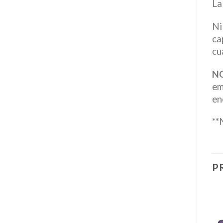
La
Ni
ca
cu
N
em
en
**
P