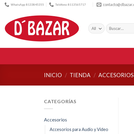
Skip
contacto@dbazar
WhatsApp: 8133845355
Teléfono: 8113565717
to
content
Buscar
por:
INICIO
/
TIENDA
/
ACCESORIOS
CATEGORÍAS
Accesorios
Accesorios para Audio y Video