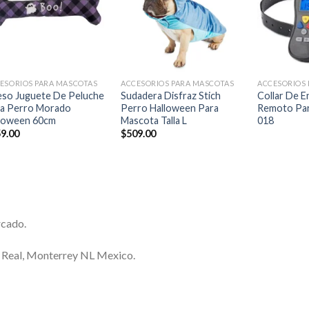
lista de
lista de
deseos
deseos
+
+
+
ESORIOS PARA MASCOTAS
ACCESORIOS PARA MASCOTAS
ACCESORIOS
so Juguete De Peluche
Sudadera Disfraz Stich
Collar De 
a Perro Morado
Perro Halloween Para
Remoto Par
loween 60cm
Mascota Talla L
018
9.00
$
509.00
rcado.
a Real, Monterrey NL Mexico.