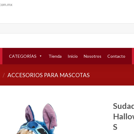
.com.mx
CATEGORÍAS
Tienda
Inicio
Nosotros
Contacto
/
ACCESORIOS PARA MASCOTAS
Sudad
Hallo
Añadir
a la
S
lista de
deseos