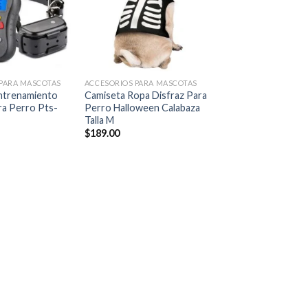
lista de
lista de
deseos
deseos
+
+
 PARA MASCOTAS
ACCESORIOS PARA MASCOTAS
ACCESORIOS PARA MA
Entrenamiento
Camiseta Ropa Disfraz Para
Tunel Plegable Jug
a Perro Pts-
Perro Halloween Calabaza
Para Mascotas De
Talla M
Halloween Calabaza
$
189.00
$
199.00