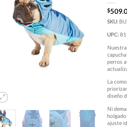
509.
$
SKU:
BU
UPC:
81
Nuestra 
capucha
perros a
actualiz
La comod
prioriza
diseño d
Ni dema
holgado 
ajuste i