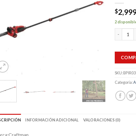
2,999
$
2 disponibl
Extension
COMP
SKU:
BPIR03
Categoría:
A
SCRIPCIÓN
INFORMACIÓN ADICIONAL
VALORACIONES (0)
rca:Craftman