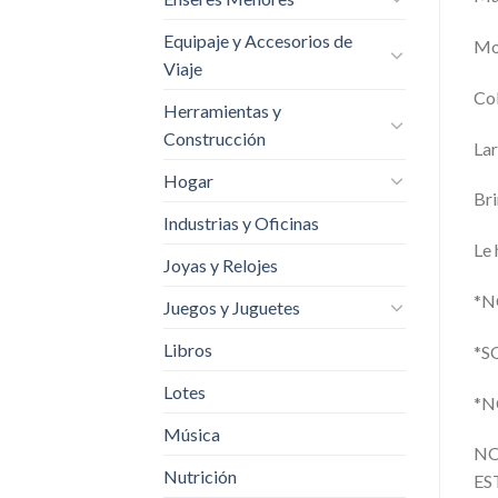
Equipaje y Accesorios de
Mo
Viaje
Col
Herramientas y
Construcción
Lar
Hogar
Bri
Industrias y Oficinas
Le 
Joyas y Relojes
*N
Juegos y Juguetes
Libros
*S
Lotes
*N
Música
NO
Nutrición
ES