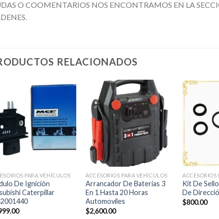
DAS O COOMENTARIOS NOS ENCONTRAMOS EN LA SECCI
DENES.
RODUCTOS RELACIONADOS
Añadir
Añadir
a la
a la
lista de
lista de
deseos
deseos
+
+
+
ESORIOS PARA VEHÍCULOS
ACCESORIOS PARA VEHÍCULOS
ACCESORIOS 
ulo De Ignición
Arrancador De Baterias 3
Kit De Sello
subishi Caterpillar
En 1 Hasta 20 Horas
De Direcció
42001440
Automoviles
$
800.00
999.00
$
2,600.00