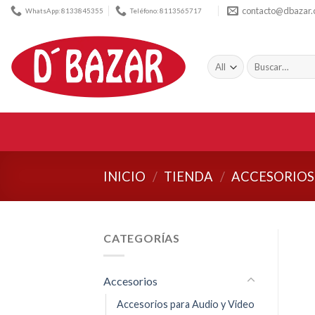
Skip
contacto@dbazar
WhatsApp: 8133845355
Teléfono: 8113565717
to
content
Buscar
por:
INICIO
/
TIENDA
/
ACCESORIOS
CATEGORÍAS
Accesorios
Accesorios para Audio y Video