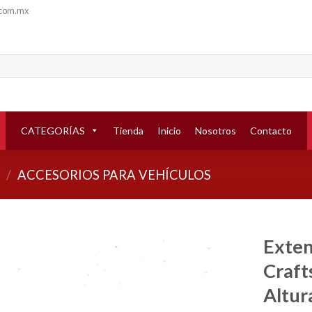
.com.mx
CATEGORÍAS
Tienda
Inicio
Nosotros
Contacto
/
ACCESORIOS PARA VEHÍCULOS
Exten
Craf
Añadir
a la
Altur
lista de
deseos