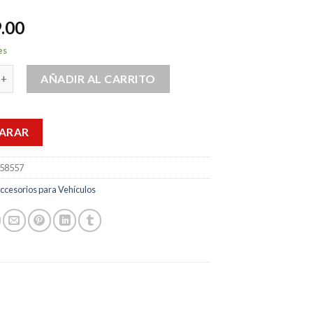
.00
es
 Poste Para Sierra Craftsman CMECSP610 Altura Usado cantidad
AÑADIR AL CARRITO
ARAR
58557
ccesorios para Vehículos