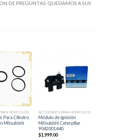
ON DE PREGUNTAS. QUEDAMOS A SUS
Añadir
Añadir
a la
a la
lista de
lista de
deseos
deseos
+
PARA VEHÍCULOS
ACCESORIOS PARA VEHÍCULOS
s Para Cilindro
Módulo de ignición
n Mitsubishi
Mitsubishi Caterpillar
9042001440
$
1,999.00