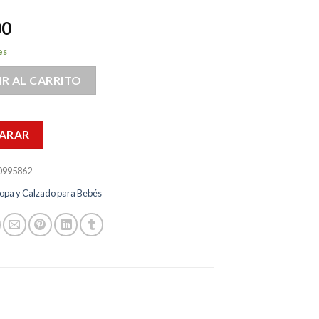
00
es
R AL CARRITO
ARAR
995862
opa y Calzado para Bebés