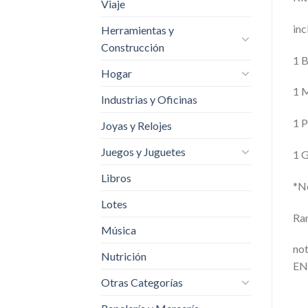
Viaje
inc
Herramientas y
Construcción
1 
Hogar
1 
Industrias y Oficinas
1 P
Joyas y Relojes
Juegos y Juguetes
1 
Libros
*No
Lotes
Ran
Música
no
Nutrición
EN
Otras Categorías