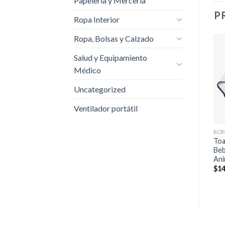
Papelería y Mercería
P
Ropa Interior
Ropa, Bolsas y Calzado
Salud y Equipamiento
Médico
Uncategorized
Ventilador portátil
ROP
Toa
Beb
An
$
14