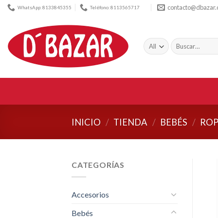
Skip
contacto@dbazar
WhatsApp: 8133845355
Teléfono: 8113565717
to
content
Buscar
por:
INICIO
/
TIENDA
/
BEBÉS
/
ROP
CATEGORÍAS
Accesorios
Bebés