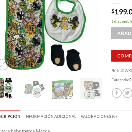
199.
$
1 disponibl
AÑADI
COMP
SKU:
URWX0
Categoría:
R
SCRIPCIÓN
INFORMACIÓN ADICIONAL
VALORACIONES (0)
t para bebe marca Mecca