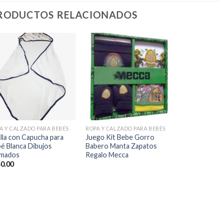
RODUCTOS RELACIONADOS
Añadir
Añadir
a la
a la
lista de
lista de
deseos
deseos
+
+
A Y CALZADO PARA BEBÉS
ROPA Y CALZADO PARA BEBÉS
lla con Capucha para
Juego Kit Bebe Gorro
é Blanca Dibujos
Babero Manta Zapatos
imados
Regalo Mecca
0.00