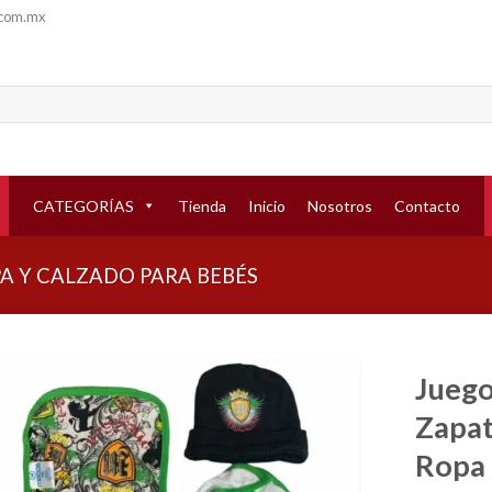
.com.mx
CATEGORÍAS
Tienda
Inicio
Nosotros
Contacto
A Y CALZADO PARA BEBÉS
Juego
Zapat
Añadir
a la
Ropa
lista de
deseos