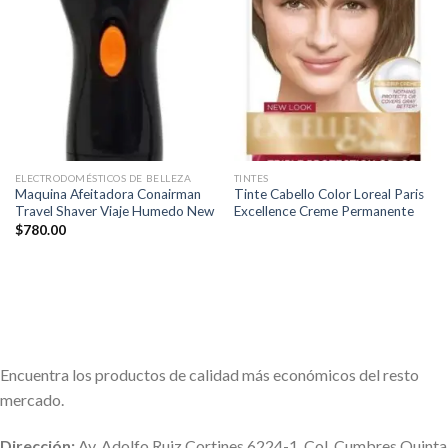
Añadir
Añadir
a la
a la
lista de
lista de
deseos
deseos
ELECTRODOMÉSTICOS DE BELLEZA
TINTES
Maquina Afeitadora Conairman
Tinte Cabello Color Loreal Paris
Travel Shaver Viaje Humedo New
Excellence Creme Permanente
$
780.00
Encuentra los productos de calidad más económicos del resto
mercado.
Dirección:
Av. Adolfo Ruiz Cortines 6224-1, Col. Cumbres Quinta