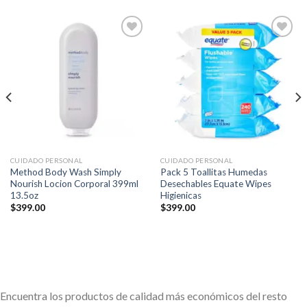
Añadir
Añadir
a la
a la
lista de
lista de
deseos
deseos
CUIDADO PERSONAL
CUIDADO PERSONAL
Method Body Wash Simply
Pack 5 Toallitas Humedas
Nourish Locion Corporal 399ml
Desechables Equate Wipes
13.5oz
Higienicas
$
399.00
$
399.00
Encuentra los productos de calidad más económicos del resto