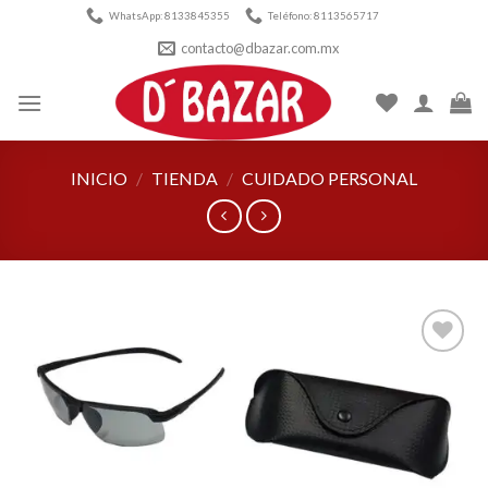
Skip
WhatsApp: 8133845355
Teléfono: 8113565717
to
contacto@dbazar.com.mx
content
INICIO
/
TIENDA
/
CUIDADO PERSONAL
Añadir
a la
lista de
deseos