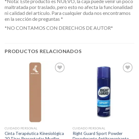
*Nota: Este producto es NUEVO, la caja puede venir un poco
maltratada por traslado, pero esto no afecta la funcionalidad
ni calidad del artículo. Para cualquier duda nos encontramos
en la sección de preguntas *
*NO CONTAMOS CON DERECHOS DE AUTOR*
PRODUCTOS RELACIONADOS
Añadir
Añadir
a la
a la
lista de
lista de
deseos
deseos
CUIDADO PERSONAL
CUIDADO PERSONAL
Cinta Terapéutica Kinesiológica
Right Guard Sport Powder
20 Tiras Precortadas Mueller
Desodorante Antitranspirante