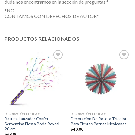
duda nos encontramos en la sección de preguntas *
*NO
CONTAMOS CON DERECHOS DE AUTOR*
PRODUCTOS RELACIONADOS
Añadir
Añadir
a la
a la
lista de
lista de
deseos
deseos
DECORACIÓN FESTIVOS
DECORACIÓN FESTIVOS
Bazuca Lanzador Confeti
Decoracion De Roseta Tricolor
Serpentina Fiesta Boda Reveal
Para Fiestas Patrias Mexicanas
20 cm
$
40.00
$
69.00