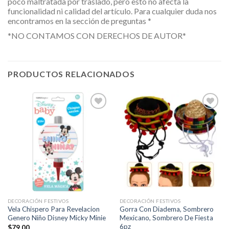
poco maltratada por traslado, pero esto no afecta la
funcionalidad ni calidad del artículo. Para cualquier duda nos
encontramos en la sección de preguntas *
*NO CONTAMOS CON DERECHOS DE AUTOR*
PRODUCTOS RELACIONADOS
Añadir
Añadir
a la
a la
lista de
lista de
deseos
deseos
DECORACIÓN FESTIVOS
DECORACIÓN FESTIVOS
Vela Chispero Para Revelacion
Gorra Con Diadema, Sombrero
Genero Niño Disney Micky Minie
Mexicano, Sombrero De Fiesta
6pz
$
79.00