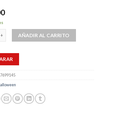
00
es
mbie Decoración Para Día De Halloween Mounstro cantidad
AÑADIR AL CARRITO
ARAR
7699145
alloween