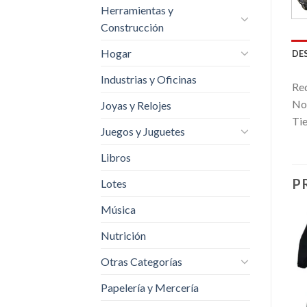
Herramientas y
Construcción
Hogar
DE
Industrias y Oficinas
Req
No 
Joyas y Relojes
Tie
Juegos y Juguetes
Libros
P
Lotes
Música
Nutrición
Añadir
Añadir
+
+
a la
a la
Otras Categorías
lista de
lista de
HALLOWEEN
HALLOWEEN
deseos
deseos
Sombrero De Casino
Uñas Postizas
Papelería y Mercería
Material Fieltro Con
Fluorecentes Retro 80´s