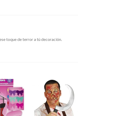
se toque de terror a tú decoración.
Añadir
Añadir
a la
a la
lista de
lista de
deseos
deseos