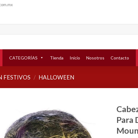
.com.mx
CATEGORÍAS
Tienda
Inicio
Nosotros
Contacto
 FESTIVOS
/
HALLOWEEN
Cabe
Para 
Añadir
a la
Moun
lista de
deseos