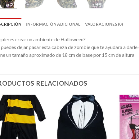
SCRIPCIÓN
INFORMACIÓN ADICIONAL
VALORACIONES (0)
uieres crear un ambiente de Halloween?
puedes dejar pasar esta cabeza de zombie que te ayudara a darle e
ne un tamaño aproximado de 18 cm de base por 15 cm de altura
RODUCTOS RELACIONADOS
Añadir
Añadir
a la
a la
lista de
lista de
deseos
deseos