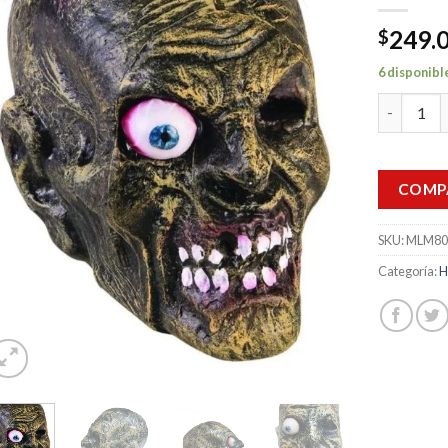
249.
$
6 disponibl
Cabeza Zo
COMP
SKU:
MLM80
Categoría:
H