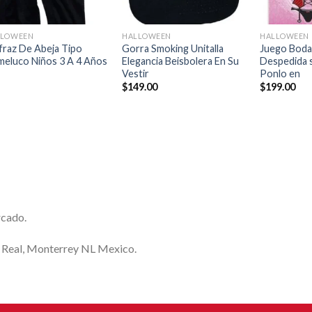
+
+
+
LLOWEEN
HALLOWEEN
HALLOWEEN
fraz De Abeja Tipo
Gorra Smoking Unitalla
Juego Boda
eluco Niños 3 A 4 Años
Elegancia Beisbolera En Su
Despedida s
Vestir
Ponlo en
$
149.00
$
199.00
rcado.
a Real, Monterrey NL Mexico.