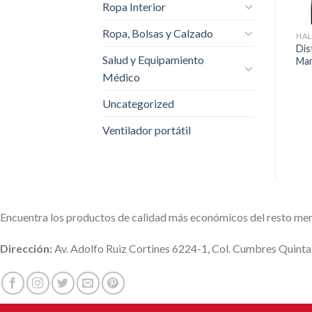
Dibujos De Barajas
Paquete 12 Uñas
Ropa Interior
$
99.00
$
169.00
Ropa, Bolsas y Calzado
HA
Dis
Salud y Equipamiento
Mam
Médico
Uncategorized
Ventilador portátil
Encuentra los productos de calidad más económicos del resto me
Dirección:
Av. Adolfo Ruiz Cortines 6224-1, Col. Cumbres Quint