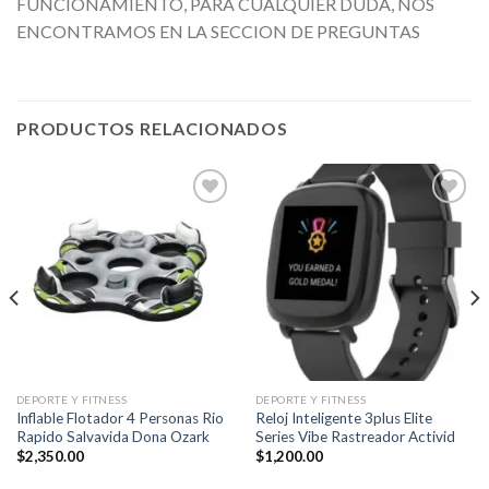
FUNCIONAMIENTO, PARA CUALQUIER DUDA, NOS
ENCONTRAMOS EN LA SECCION DE PREGUNTAS
PRODUCTOS RELACIONADOS
Añadir
Añadir
a la
a la
lista de
lista de
deseos
deseos
DEPORTE Y FITNESS
DEPORTE Y FITNESS
Inflable Flotador 4 Personas Rio
Reloj Inteligente 3plus Elite
Rapido Salvavida Dona Ozark
Series Vibe Rastreador Activid
$
2,350.00
$
1,200.00