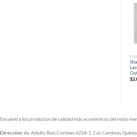
ELECTRODOMÉSTICOS
Añadir
Añadir
+
Freidora De Aire Grill
a la
a la
Power Xl 12 En 1 Combo
lista de
lista de
ELECTRODOMÉSTICOS
Air Fryer 6 qt
deseos
deseos
Licuadora Ninja Foodi
$
4,899.00
Power Plateada Auto IQ
Modelo SS101TGT
$
2,600.00
ELE
Sha
Lav
Out
$
2,
Encuentra los productos de calidad más económicos del resto me
Dirección:
Av. Adolfo Ruiz Cortines 6224-1, Col. Cumbres Quint