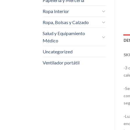
Papelería y Mercería
Ropa Interior
Ropa, Bolsas y Calzado
Salud y Equipamiento
Médico
DE
Uncategorized
SK
Ventilador portátil
-3 
cal
-Se
con
seg
-Lu
enc