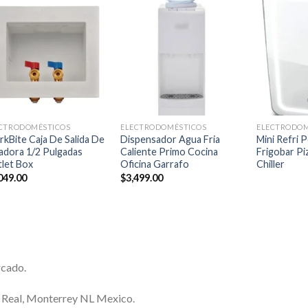
Añadir
Añadir
a la
a la
lista de
lista de
deseos
deseos
+
+
+
CTRODOMÉSTICOS
ELECTRODOMÉSTICOS
ELECTRODOM
rkBite Caja De Salida De
Dispensador Agua Fria
Mini Refri 
adora 1/2 Pulgadas
Caliente Primo Cocina
Frigobar Pi
let Box
Oficina Garrafo
Chiller
049.00
$
3,499.00
rcado.
a Real, Monterrey NL Mexico.