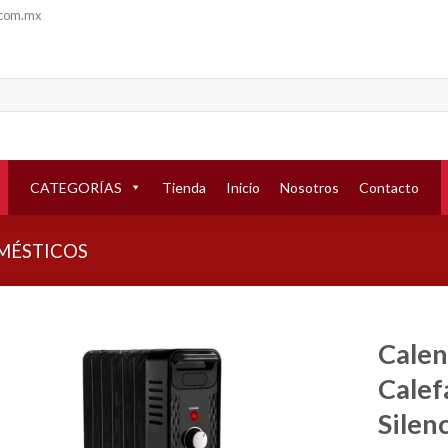
.com.mx
CATEGORÍAS
Tienda
Inicio
Nosotros
Contacto
MÉSTICOS
Calen
Calef
Añadir
a la
Silen
lista de
deseos