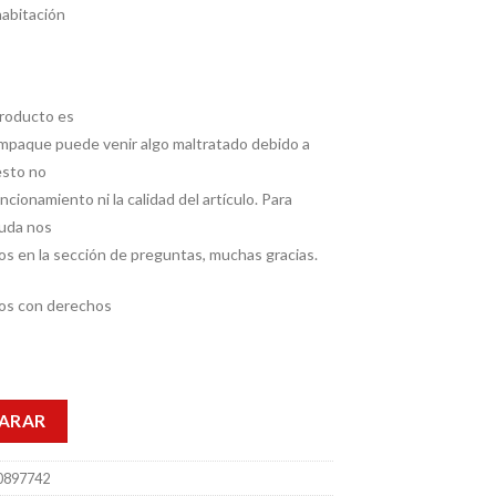
habitación
roducto es
empaque puede venir algo maltratado debido a
esto no
uncionamiento ni la calidad del artículo. Para
duda nos
s en la sección de preguntas, muchas gracias.
os con derechos
ARAR
897742