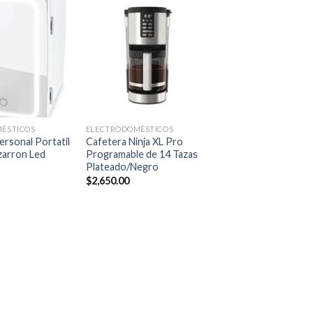
Añadir
Añadir
a la
a la
lista de
lista de
deseos
deseos
+
ÉSTICOS
ELECTRODOMÉSTICOS
Personal Portatil
Cafetera Ninja XL Pro
zarron Led
Programable de 14 Tazas
Plateado/Negro
$
2,650.00