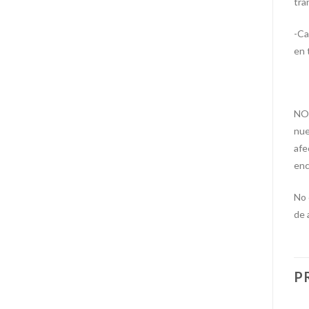
tra
-Ca
en 
NOT
nue
afe
enc
No 
de 
P
+