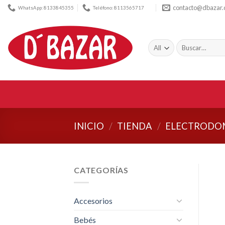
Skip
contacto@dbazar
WhatsApp: 8133845355
Teléfono: 8113565717
to
content
Buscar
por:
INICIO
/
TIENDA
/
ELECTRODO
CATEGORÍAS
Accesorios
Bebés