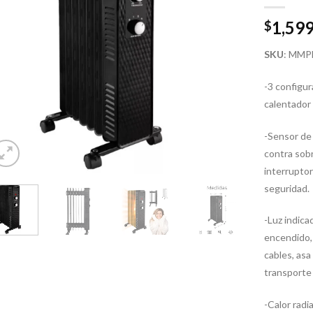
1,599
$
SKU
: MMP
-3 configu
calentador
-Sensor de
contra sob
interruptor
seguridad.
-Luz indica
encendido,
cables, asa 
transporte
-Calor radi