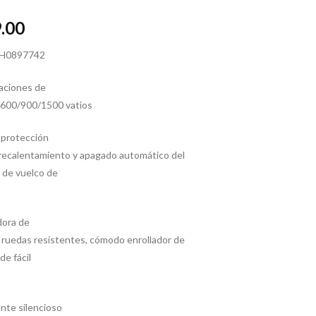
.00
H0897742
raciones de
 600/900/1500 vatios
 protección
recalentamiento y apagado automático del
 de vuelco de
dora de
 ruedas resistentes, cómodo enrollador de
de fácil
ante silencioso