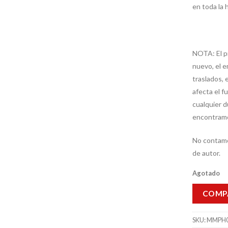
en toda la 
NOTA: El p
nuevo, el 
traslados, 
afecta el f
cualquier 
encontramo
No contam
de autor.
Agotado
COMP
SKU:
MMPH0