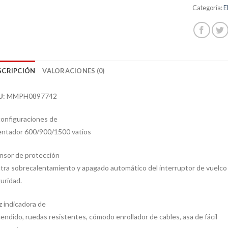
Categoría:
E
SCRIPCIÓN
VALORACIONES (0)
U
: MMPH0897742
configuraciones de
entador 600/900/1500 vatios
nsor de protección
tra sobrecalentamiento y apagado automático del interruptor de vuelco
uridad.
z indicadora de
endido, ruedas resistentes, cómodo enrollador de cables, asa de fácil