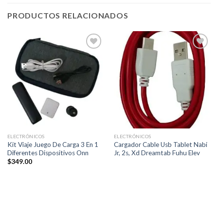
PRODUCTOS RELACIONADOS
Añadir
Añadir
a la
a la
lista de
lista de
deseos
deseos
ELECTRÓNICOS
ELECTRÓNICOS
Kit Viaje Juego De Carga 3 En 1
Cargador Cable Usb Tablet Nabi
Diferentes Dispositivos Onn
Jr, 2s, Xd Dreamtab Fuhu Elev
$
349.00