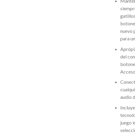
Manté
siempre
gatillos
botones
nuevo 
para un
Aprópi
del con
botones
Acceso
Conec
cualqui
audio 
Incluy
tecnol
juego 
selecc