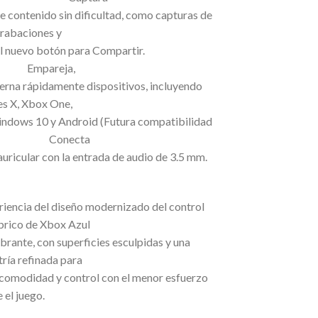
 contenido sin dificultad, como capturas de
grabaciones y
n el nuevo botón para Compartir.
areja,
terna rápidamente dispositivos, incluyendo
es X, Xbox One,
ndows 10 y Android (Futura compatibilidad
S). Conecta
auricular con la entrada de audio de 3.5 mm.
riencia del diseño modernizado del control
brico de Xbox Azul
rante, con superficies esculpidas y una
ría refinada para
comodidad y control con el menor esfuerzo
 el juego.