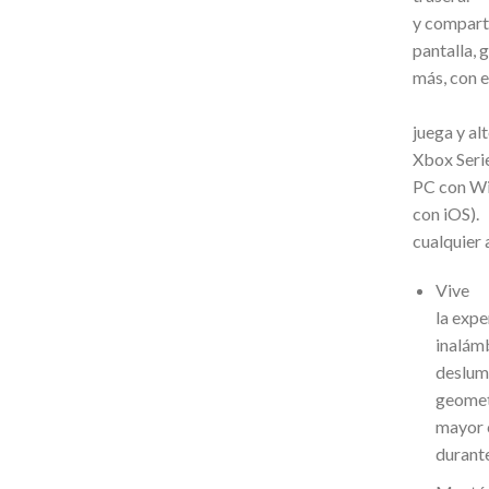
y comparte
pantalla, 
más, co
Emp
juega y al
Xbox Seri
PC con Wi
con iO
cualquier 
Vive
la expe
inalám
deslumb
geomet
mayor 
durante