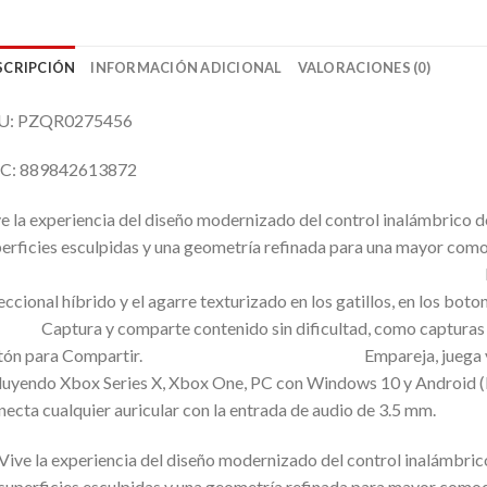
SCRIPCIÓN
INFORMACIÓN ADICIONAL
VALORACIONES (0)
U: PZQR0275456
C: 889842613872
e la experiencia del diseño modernizado del control inalámbrico 
perficies esculpidas y una geometría refinada para un
antén siempre tu objet
eccional híbrido y el agarre texturizado en los gatillos, en los
tura y comparte contenido sin dificultad, como capturas de p
tón para Compartir. Empareja, juega y alterna 
cluyendo Xbox Series X, Xbox One, PC con Windows 10 y And
ecta cualquier auricular con la entrada de audio de 3.5 mm.
Vive la experiencia del diseño modernizado del control inalámbri
superficies esculpidas y una geometría refinada para mayor comod