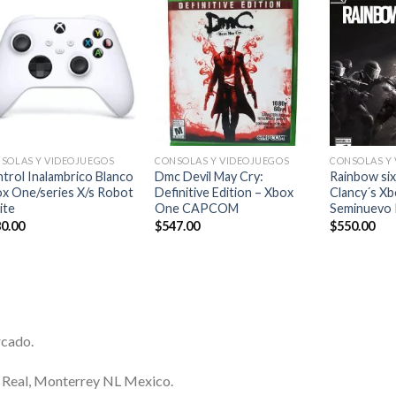
Añadir
Añadir
a la
a la
lista de
lista de
deseos
deseos
+
+
+
SOLAS Y VIDEOJUEGOS
CONSOLAS Y VIDEOJUEGOS
CONSOLAS Y
trol Inalambrico Blanco
Dmc Devil May Cry:
Rainbow six
x One/series X/s Robot
Definitive Edition – Xbox
Clancy´s X
ite
One CAPCOM
Seminuevo 
0.00
$
547.00
$
550.00
rcado.
a Real, Monterrey NL Mexico.