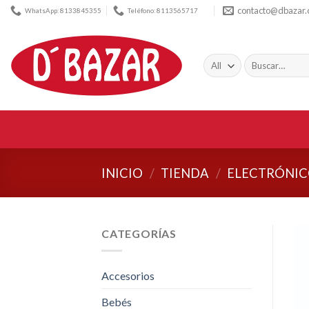
Skip
contacto@dbazar
WhatsApp: 8133845355
Teléfono: 8113565717
to
content
Buscar
por:
INICIO
/
TIENDA
/
ELECTRÓNIC
CATEGORÍAS
Accesorios
Bebés