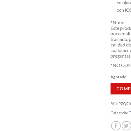
celular
con iOS
*Nota:
Este prod
poco malt
traslado, 
calidad de
cualquier
preguntas
*NO CO
Agotado
COMP
SKU:
PZQR0
Categoría:
C