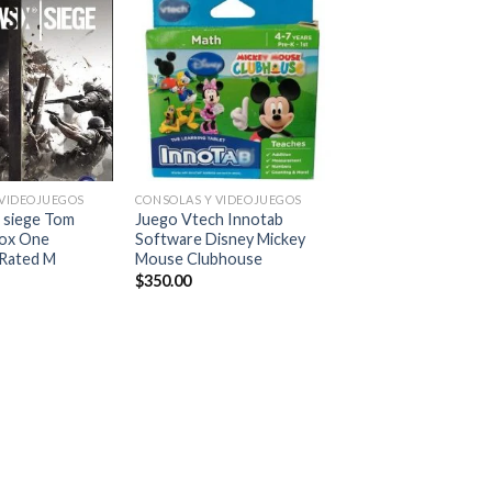
Añadir
Añadir
a la
a la
lista de
lista de
deseos
deseos
+
+
 VIDEOJUEGOS
CONSOLAS Y VIDEOJUEGOS
CONSOLAS Y VIDEOJU
 siege Tom
Juego Vtech Innotab
TITANFALL Para X
box One
Software Disney Mickey
Seminuevo Adrenali
Rated M
Mouse Clubhouse
Al Máximo
$
350.00
$
199.00