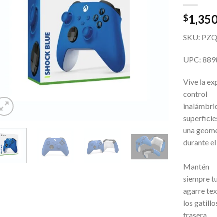
1,350
$
SKU: PZ
UPC: 889
Vive la ex
control
inalámbri
superficie
una geome
dur
Mantén
siempre tu
agarre te
los gatill
trase