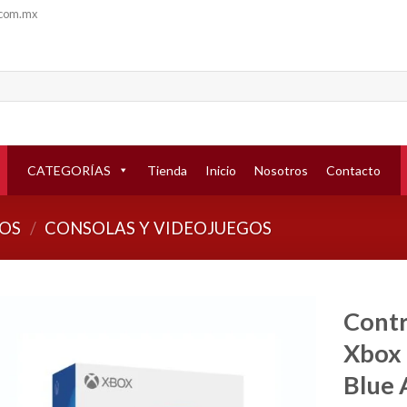
.com.mx
CATEGORÍAS
Tienda
Inicio
Nosotros
Contacto
OS
/
CONSOLAS Y VIDEOJUEGOS
Contr
Xbox 
Añadir
a la
Blue 
lista de
deseos