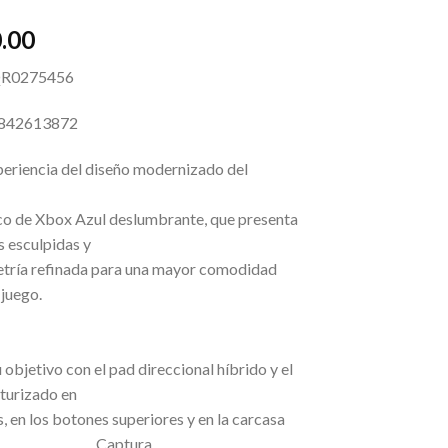
.00
QR0275456
842613872
periencia del diseño modernizado del
co de Xbox Azul deslumbrante, que presenta
s esculpidas y
tría refinada para una mayor comodidad
ante el juego.
 objetivo con el pad direccional híbrido y el
xturizado en
os, en los botones superiores y en la carcasa
ra. Captura