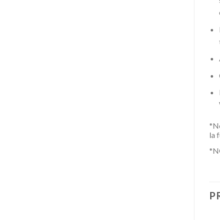
*No
la 
*N
P