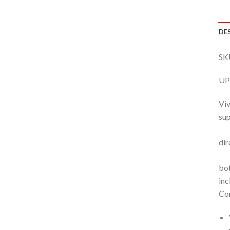
DE
SK
UP
Viv
su
M
dir
Cap
bo
in
Con