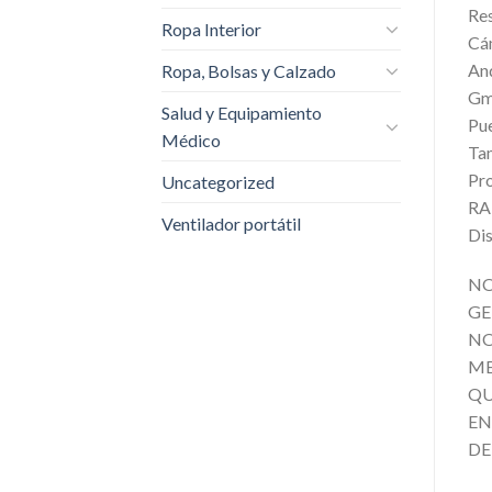
Res
Ropa Interior
Cám
And
Ropa, Bolsas y Calzado
Gma
Salud y Equipamiento
Pu
Médico
Tam
Pr
Uncategorized
RA
Ventilador portátil
Di
NO
GE
NO
ME
QU
EN
DE