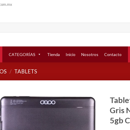
.com.mx
CATEGORÍAS
Tienda
Inicio
Nosotros
Contacto
OS
/
TABLETS
Table
Gris 
Añadir
a la
5gb 
lista de
deseos