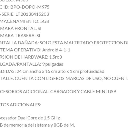
C ID: BPO-DOPO-M975
o SERIE: LT20130415203
MACENAMIENTO: 5GB
MARA FRONTAL: SI
MARA TRASERA: SI
NTALLA DAÑADA: SOLO ESTA MALTRTADO PROTECCIONDE 
STEMA OPERATIVO: Android 4-1-1
RSION DE HARDWARE: 1.5rc3
LGADA/PANTALLA: 9 pulgadas
IDAS: 24 cm ancho x 15 cm alto x 1 cm profundidad
TALLE: CUENTA CON LIGEROS MARCAS DE USO, NO CUEN
CESORIOS ADICIONAL: CARGADOR Y CABLE MINI USB
TOS ADICIONALES:
cesador Dual Core de 1.5 GHz
 de memoria del sistema y 8GB de M.