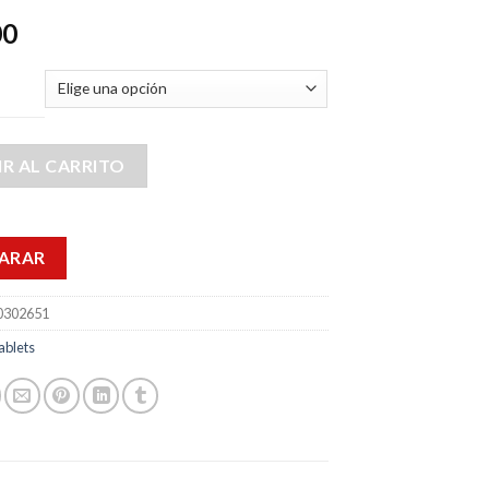
00
R AL CARRITO
ARAR
302651
ablets