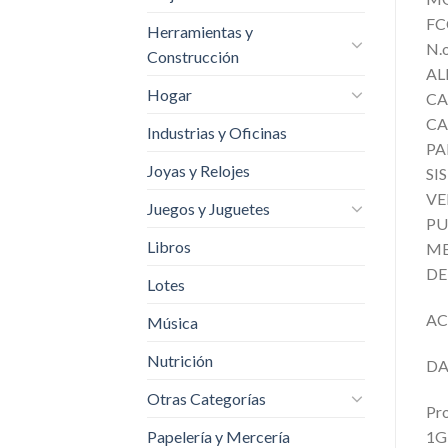
FC
Herramientas y
N.
Construcción
AL
Hogar
CA
CA
Industrias y Oficinas
PA
Joyas y Relojes
SI
VE
Juegos y Juguetes
PU
Libros
MED
DE
Lotes
AC
Música
Nutrición
DA
Otras Categorías
Pro
Papelería y Mercería
1GB