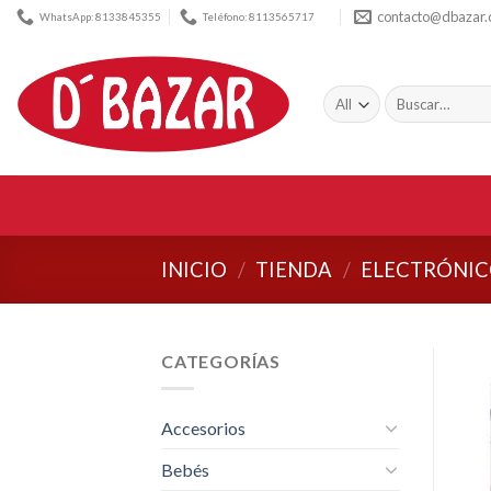
Skip
contacto@dbazar
WhatsApp: 8133845355
Teléfono: 8113565717
to
content
Buscar
por:
INICIO
/
TIENDA
/
ELECTRÓNIC
CATEGORÍAS
Accesorios
Bebés