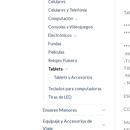
Celulares
Celulares y Telefonia
Tab
Computación
**
Consolas y Videojuegos
**
Electrónicos
Fundas
**
Películas
-N
Relojes Pulsera
-T
TR
Tablets
-N
Tablets y Accesorios
– 
Teclados para computadoras
ES
Tiras de LED
CO
Enseres Menores
Equipaje y Accesorios de
MA
Viaje
MO