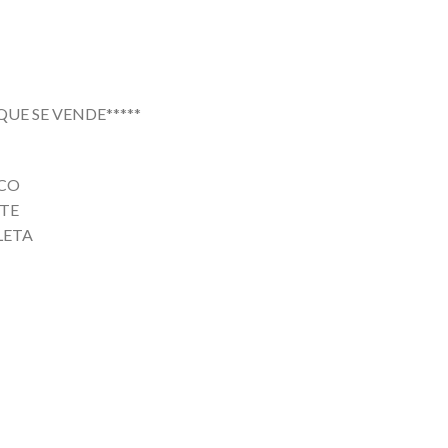
 QUE SE VENDE*****
ICO
RTE
LETA