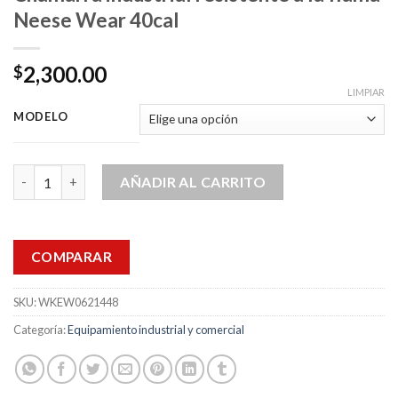
Neese Wear 40cal
2,300.00
$
LIMPIAR
MODELO
Chamarra industrial resistente a la flama Neese Wear 40cal can
AÑADIR AL CARRITO
COMPARAR
SKU:
WKEW0621448
Categoría:
Equipamiento industrial y comercial