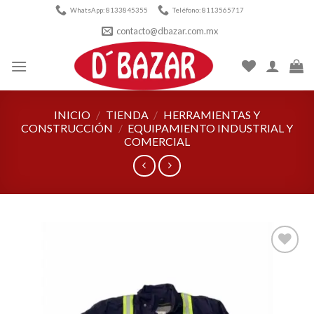
Skip
WhatsApp: 8133845355
Teléfono: 8113565717
to
contacto@dbazar.com.mx
content
INICIO
/
TIENDA
/
HERRAMIENTAS Y
CONSTRUCCIÓN
/
EQUIPAMIENTO INDUSTRIAL Y
COMERCIAL
Añadir
a la
lista de
deseos