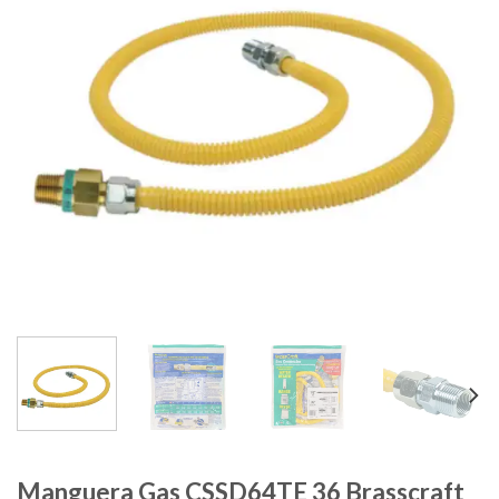
Manguera Gas CSSD64TE 36 Brasscraft