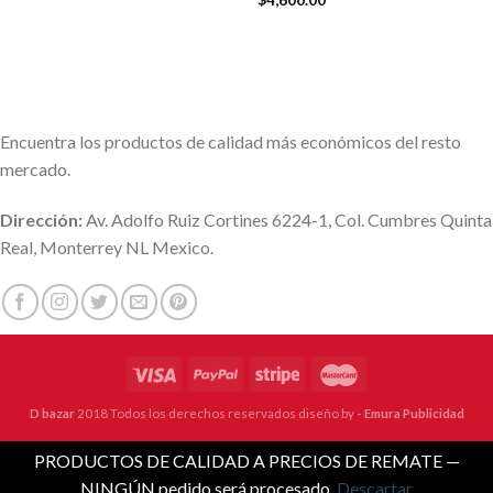
$
4,600.00
Encuentra los productos de calidad más económicos del resto
mercado.
Dirección:
Av. Adolfo Ruiz Cortines 6224-1, Col. Cumbres Quinta
Real, Monterrey NL Mexico.
D bazar
2018 Todos los derechos reservados diseño by
- Emura Publicidad
PRODUCTOS DE CALIDAD A PRECIOS DE REMATE —
NINGÚN pedido será procesado.
Descartar