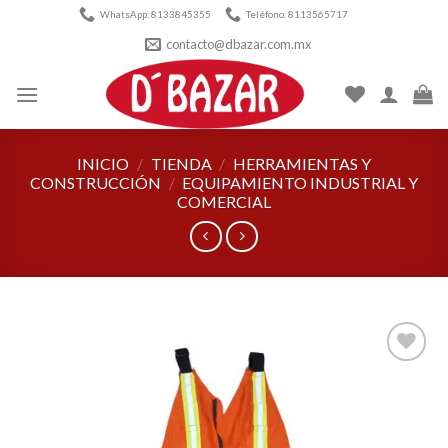
Skip
WhatsApp: 8133845355
Teléfono: 8113565717
to
contacto@dbazar.com.mx
content
INICIO
/
TIENDA
/
HERRAMIENTAS Y
CONSTRUCCIÓN
/
EQUIPAMIENTO INDUSTRIAL Y
COMERCIAL
Añadir
a la
lista de
deseos