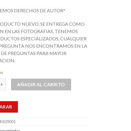
EMOS DERECHOS DE AUTOR*
RODUCTO NUEVO, SE ENTREGA COMO
N EN LAS FOTOGRAFIAS, TENEMOS
DUCTOS ESPECIALIZADOS, CUALQUIER
PREGUNTA NOS ENCONTRAMOS EN LA
 DE PREGUNTAS PARA MAYOR
ACION.
es
dvik Carburo R841–0510–30-a1 a1220 Drill Delta C cantidad
AÑADIR AL CARRITO
ARAR
45029001
erramientas