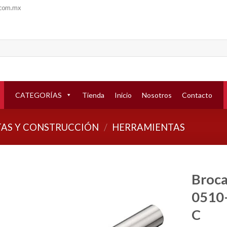
.com.mx
CATEGORÍAS
Tienda
Inicio
Nosotros
Contacto
AS Y CONSTRUCCIÓN
/
HERRAMIENTAS
Broca
0510–
Añadir
a la
C
lista de
deseos