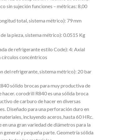
rico sin sujeción funciones – métricas: 8,00
ongitud total, sistema métrico): 79 mm
de la pieza, sistema métrico): 0.0515 Kg
ada de refrigerante estilo Code): 4: Axial
 círculos concéntricos
n del refrigerante, sistema métrico): 20 bar
 R840 sólido brocas para muy productiva de
 hacer. corodrill R840 es una sólida broca
uctivo de carburo de hacer en diversas
es. Diseñado para una perforación duro en
materiales, incluyendo aceros, hasta 60 HRc.
 en una gran variedad de diámetros para la
n general y pequeña parte. Geometría sólida