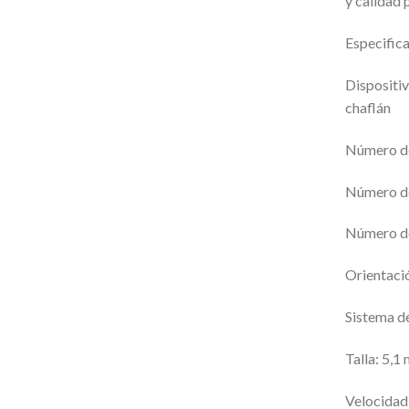
y calidad 
Especific
Dispositi
chaflán
Número de
Número d
Número d
Orientaci
Sistema d
Talla: 5,1
Velocidad