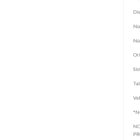
Dis
Nú
Nú
Ori
Sis
Tal
Vel
*N
NO
PR