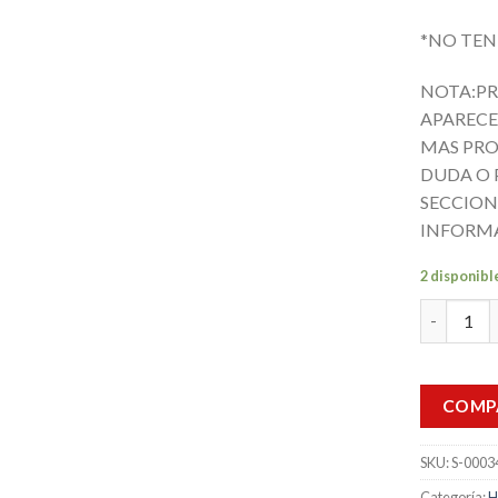
*NO TEN
NOTA:P
APARECE
MAS PRO
DUDA O 
SECCION
INFORM
2 disponibl
Broca San
COMP
SKU:
S-0003
Categoría:
H