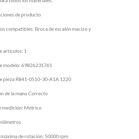
para todos los materiales.
aciones de producto
vos compatibles: Broca de escalón macizo y
 artículos: 1
e modelo: 69826231761
e pieza
R841-0510-30-A1A 1220
ón de la mano
Correcto
e medición: Métrico
 milímetros
 máxima de rotación: 50000 rpm