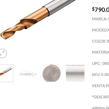
790.
$
MARCA: S
MODELO:
COLOR: B
MATERIA
UPC: 00
SKU: S-0
VENTA PO
*DESCRI
adintms (