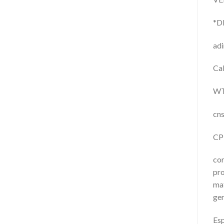
*D
adi
Cal
WT 
cns
CP 
cor
pro
mat
gen
Esp