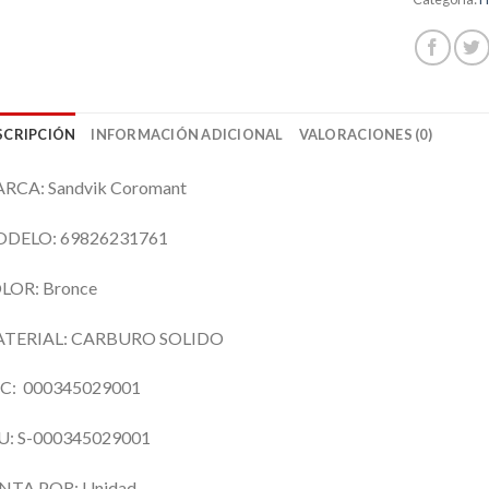
SCRIPCIÓN
INFORMACIÓN ADICIONAL
VALORACIONES (0)
RCA: Sandvik Coromant
DELO: 69826231761
LOR: Bronce
TERIAL: CARBURO SOLIDO
C: 000345029001
U: S-000345029001
NTA POR: Unidad