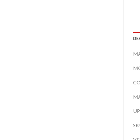
DE
MA
MO
CO
MA
UP
SK
VE