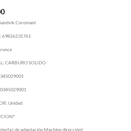
00
andvik Coromant
 69826231761
ronce
L: CARBURO SOLIDO
0345029001
00345029001
R: Unidad
PCION*
interfaz de adaptación Machine dirección):