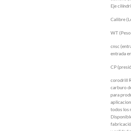
Eje cilínd
Calibre (L
WT (Peso 
cnsc (entr
entrada en
CP (presió
corodrill
carburo de
para prod
aplicacion
todos los 
Disponible
fabricació