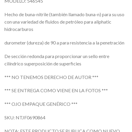
MODELO: 546545
Hecho de buna-nitrile (también llamado buna-n) para su uso
con una variedad de fluidos de petróleo para aliphatic
hidrocarburos
durometer (dureza) de 90 a para resistencia a la penetración
De sección redonda para proporcionar un sello entre
cilíndrico superposición de superficies
*** NO TENEMOS DERECHO DE AUTOR ***
*** SE ENTREGA COMO VIENE EN LA FOTOS ***
*** OJO EMPAQUE GENÉRICO ***
SKU: NTJF0690864
NOTA: ESTE PRODUCTO SE PUBLICA COMO NUEVO