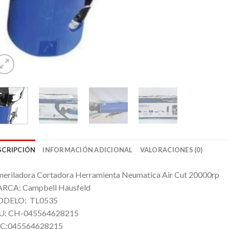
SCRIPCIÓN
INFORMACIÓN ADICIONAL
VALORACIONES (0)
meriladora Cortadora Herramienta Neumatica Air Cut 20000rp
RCA: Campbell Hausfeld
DELO: TL0535
U: CH-045564628215
C:045564628215