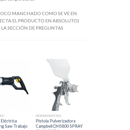
POCO MANCHADO COMO SE VE EN
FECTA EL PRODUCTO EN ABSOLUTO)
LA SECCIÓN DE PREGUNTAS
Añadir
Añadir
a la
a la
lista de
lista de
deseos
deseos
+
+
AS
HERRAMIENTAS
HERRAMIENTAS
 Eléctrica
Pistola Pulverizadora
Tornillo De Metal
ng Saw Trabajo
Campbell DH5800 SPRAY
Hexagonal Cortado