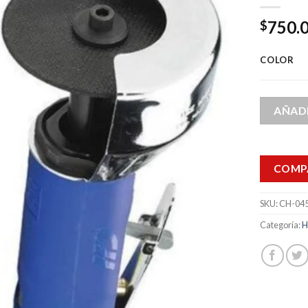
750.
$
COLOR
AÑADI
COMP
SKU:
CH-04
Categoría:
H