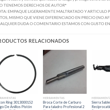
O TENEMOS DERECHOS DE AUTOR*
TA: EMPAQUE LIGERAMENTE MALTRATADO Y ARTICULO 
TOS, MISMO QUE VIENE DIFERENCIADO EN PRECIO (NO A
ALQUIER DUDA O COMENTARIO ESTAMOS CON GUSTO EN 
RODUCTOS RELACIONADOS
Añadir
Añadir
a la
a la
lista de
lista de
deseos
deseos
+
+
+
RAMIENTAS
HERRAMIENTAS
HERRAMIENT
ton Ring 3013000152
Broca Corte de Carburo
Sierra Sable
go De Anillos Pistón
Para taladro Profesional 2
Reciprocati