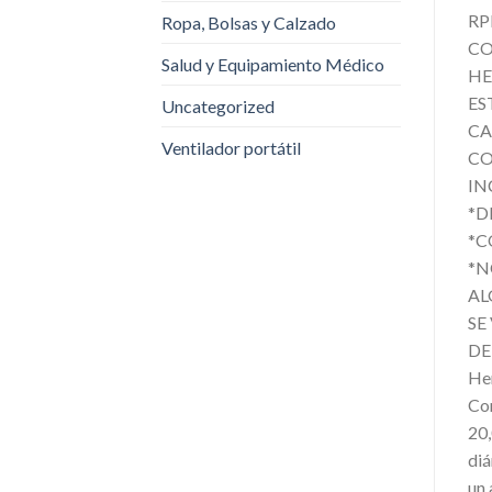
RP
Ropa, Bolsas y Calzado
CO
Salud y Equipamiento Médico
HE
ES
Uncategorized
CA
Ventilador portátil
CO
IN
*D
*C
*N
AL
SE
DE
Her
Cor
20,
diá
un 