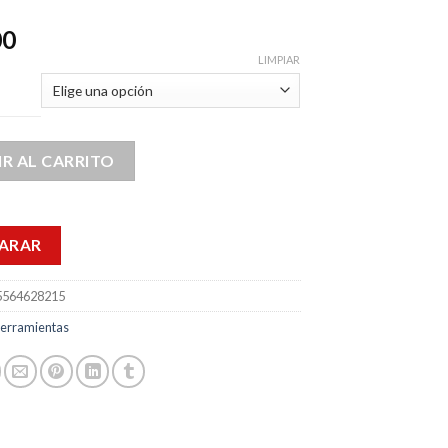
00
LIMPIAR
R AL CARRITO
ARAR
5564628215
erramientas