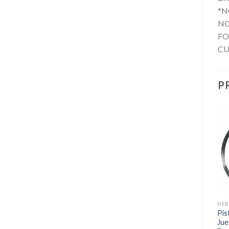
*N
NO
FO
CU
P
HER
Pis
Jue