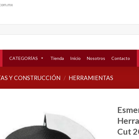
.com.mx
CATEGORÍAS
Tienda
Inicio
Nosotros
Contacto
AS Y CONSTRUCCIÓN
/
HERRAMIENTAS
Esmer
Herra
Añadir
a la
Cut 
lista de
deseos