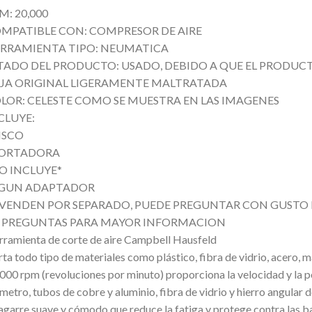
M: 20,000
MPATIBLE CON: COMPRESOR DE AIRE
RRAMIENTA TIPO: NEUMATICA
TADO DEL PRODUCTO: USADO, DEBIDO A QUE EL PRODUC
JA ORIGINAL LIGERAMENTE MALTRATADA
LOR: CELESTE COMO SE MUESTRA EN LAS IMAGENES
CLUYE:
ISCO
ORTADORA
O INCLUYE*
GUN ADAPTADOR
 VENDEN POR SEPARADO, PUEDE PREGUNTAR CON GUSTO 
 PREGUNTAS PARA MAYOR INFORMACION
ramienta de corte de aire Campbell Hausfeld
ta todo tipo de materiales como plástico, fibra de vidrio, acero, 
000 rpm (revoluciones por minuto) proporciona la velocidad y la p
metro, tubos de cobre y aluminio, fibra de vidrio y hierro angular d
agarre suave y cómodo que reduce la fatiga y protege contra las 