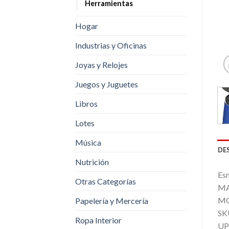
Herramientas
Hogar
Industrias y Oficinas
Joyas y Relojes
Juegos y Juguetes
Libros
Lotes
Música
DE
Nutrición
Es
Otras Categorías
MA
MO
Papelería y Mercería
SK
Ropa Interior
UP