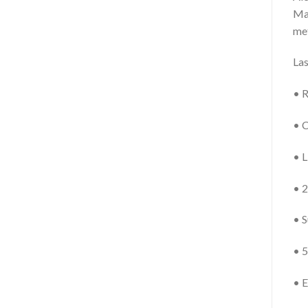
Man
met
Las
• R
• C
• L
• 2
• 
• 5
• E