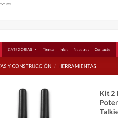
.com.mx
CATEGORÍAS
Tienda
Inicio
Nosotros
Contacto
AS Y CONSTRUCCIÓN
/
HERRAMIENTAS
Kit 2
Poten
Añadir
a la
Talki
lista de
deseos