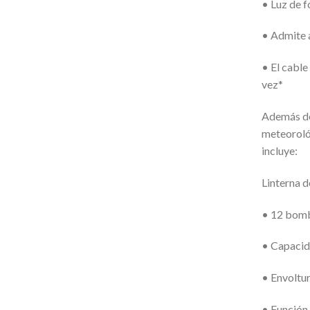
• Luz de 
• Admite 
• El cabl
vez*
Además de 
meteoroló
incluye:
Linterna 
• 12 bomb
• Capaci
• Envoltu
• Función