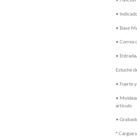
• Indicad
• Base M
• Correa 
• Entrada
Estuche d
• Fuerte 
• Moldead
artículo
• Grabado
* Cargue s