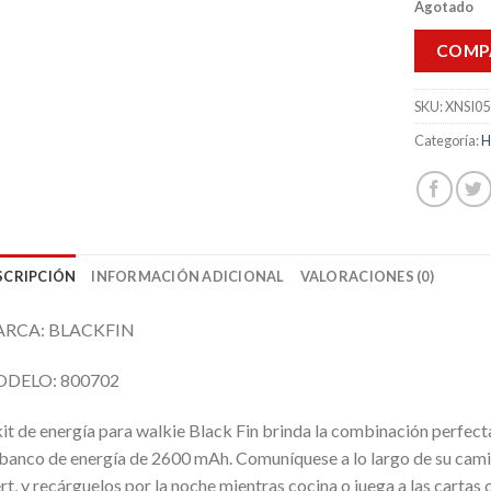
Agotado
COMP
SKU:
XNSI05
Categoría:
H
SCRIPCIÓN
INFORMACIÓN ADICIONAL
VALORACIONES (0)
RCA: BLACKFIN
DELO: 800702
kit de energía para walkie Black Fin brinda la combinación perfecta
banco de energía de 2600 mAh. Comuníquese a lo largo de su cami
rt, y recárguelos por la noche mientras cocina o juega a las carta