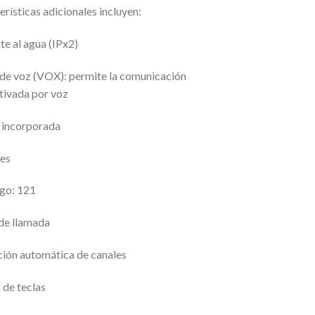
erísticas adicionales incluyen:
te al agua (IPx2)
 de voz (VOX): permite la comunicación
tivada por voz
a incorporada
les
go: 121
 de llamada
ción automática de canales
 de teclas