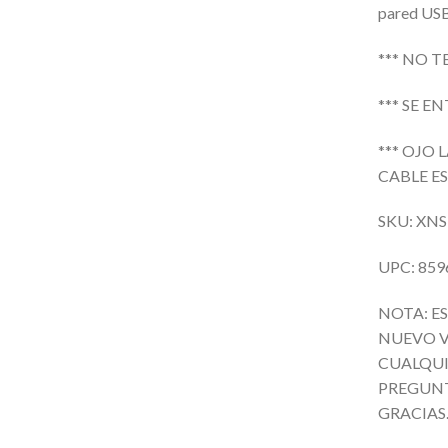
pared USB
*** NO 
*** SE E
*** OJO 
CABLE ES
SKU: XNS
UPC: 859
NOTA: E
NUEVO V
CUALQUI
PREGUNT
GRACIAS