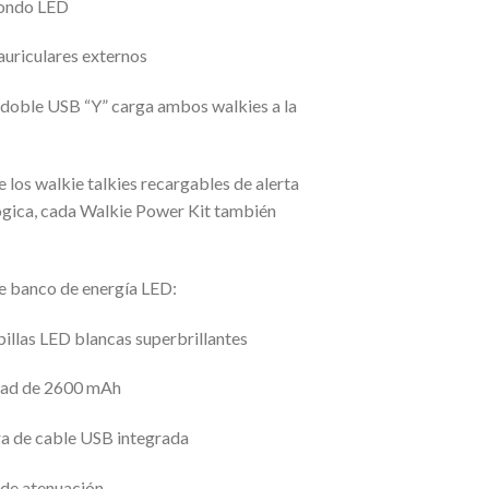
fondo LED
auriculares externos
e doble USB “Y” carga ambos walkies a la
los walkie talkies recargables de alerta
gica, cada Walkie Power Kit también
de banco de energía LED:
illas LED blancas superbrillantes
dad de 2600 mAh
ra de cable USB integrada
 de atenuación