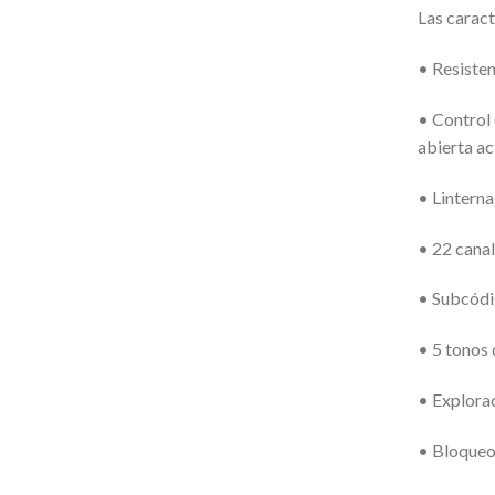
Las caract
• Resisten
• Control
abierta ac
• Lintern
• 22 cana
• Subcódi
• 5 tonos
• Explora
• Bloqueo