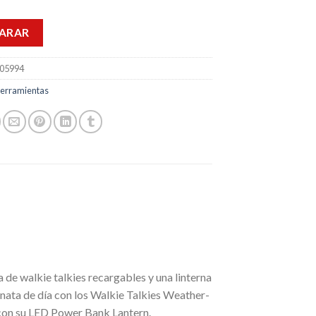
ARAR
05994
erramientas
 de walkie talkies recargables y una linterna
nata de día con los Walkie Talkies Weather-
s con su LED Power Bank Lantern.