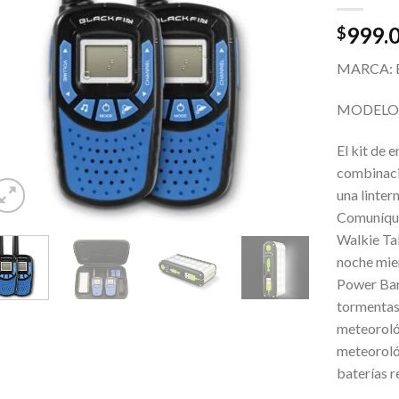
999.
$
MARCA: 
MODELO:
El kit de 
combinaci
una linte
Comuníques
Walkie Tal
noche mien
Power Ban
tormentas 
meteorológ
meteoroló
baterías r