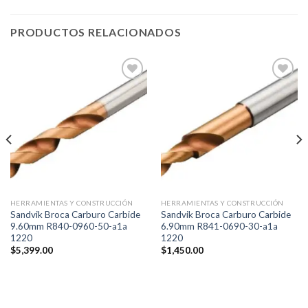
PRODUCTOS RELACIONADOS
Añadir
Añadir
a la
a la
lista de
lista de
deseos
deseos
HERRAMIENTAS Y CONSTRUCCIÓN
HERRAMIENTAS Y CONSTRUCCIÓN
Sandvik Broca Carburo Carbide
Sandvik Broca Carburo Carbide
9.60mm R840-0960-50-a1a
6.90mm R841-0690-30-a1a
1220
1220
$
5,399.00
$
1,450.00