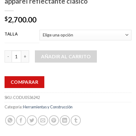
apparel reflectante clasico
2,700.00
$
TALLA
Overol Color Naranja marca Mwg apparel reflectante clasico ca
AÑADIR AL CARRITO
COMPARAR
SKU:
CODU0536242
Categoría:
Herramientas y Construcción