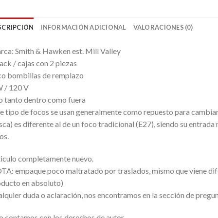
SCRIPCIÓN
INFORMACIÓN ADICIONAL
VALORACIONES (0)
ca: Smith & Hawken est. Mill Valley
ack / cajas con 2 piezas
o bombillas de remplazo
 / 120 V
 tanto dentro como fuera
e tipo de focos se usan generalmente como repuesto para cambiar e
sca) es diferente al de un foco tradicional (E27), siendo su entra
os.
iculo completamente nuevo.
A: empaque poco maltratado por traslados, mismo que viene difer
ducto en absoluto)
lquier duda o aclaración, nos encontramos en la sección de pregu
 contamos con los derechos de autor