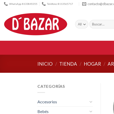
Skip
contacto@dbazar
WhatsApp: 8133845355
Teléfono: 8113565717
to
content
Buscar
por:
INICIO
/
TIENDA
/
HOGAR
/
AR
CATEGORÍAS
Accesorios
Bebés