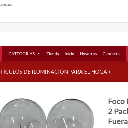
.com.mx
CATEGORÍAS
Tienda
Inicio
Nosotros
Contacto
TÍCULOS DE ILUMINACIÓN PARA EL HOGAR
Foco 
2 Pac
Añadir
a la
Fuer
lista de
deseos