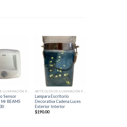
Añadir
Añadir
a la
a la
lista de
lista de
deseos
deseos
+
ARTÍCULOS DE ILUMINACIÓN PARA EL HOGAR
ARTÍCULOS DE ILUMINACIÓN PARA EL HOGAR
so Sensor
Lampara Escritorio
o Mr BEAMS
Decorativa Cadena Luces
30
Exterior Interior
$
190.00