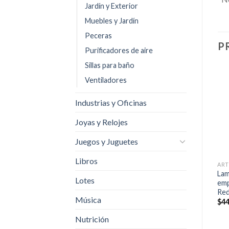
Jardín y Exterior
Muebles y Jardín
Peceras
P
Purificadores de aire
Sillas para baño
+
Ventiladores
ARTÍCULOS DE ILUMINACIÓN PARA EL HOGAR
ARTÍCULOS DE ILUMINACIÓN PARA EL HOGAR
Añadir
Añadir
+
d
Foco Miniatura De Larga
a la
a la
Industrias y Oficinas
Duracion Model 2057
lista de
lista de
ARTÍCULOS DE ILUMINACIÓN PARA EL HOGAR
Sylvania 2 Focos
deseos
deseos
Foco Led Inteligente
Joyas y Relojes
$
298.00
Sengled Smart Alexa
Google Assistant
Juegos y Juguetes
$
290.00
Libros
Lam
Lotes
emp
Red
Música
$
44
Nutrición