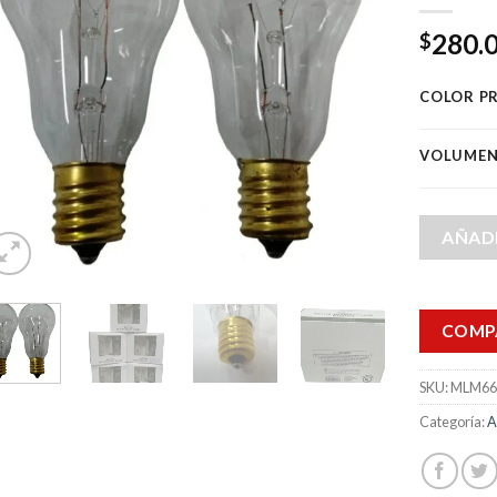
280.
$
COLOR P
VOLUME
AÑADI
COMP
SKU:
MLM66
Categoría:
A