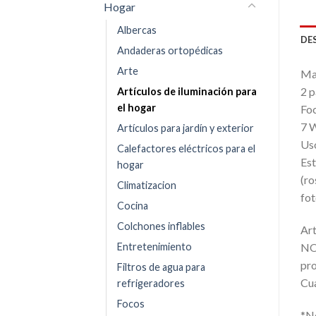
Hogar
Albercas
DE
Andaderas ortopédicas
Arte
Mar
2 p
Artículos de iluminación para
el hogar
Foc
7 W
Artículos para jardín y exterior
Uso
Calefactores eléctricos para el
Est
hogar
(ro
Climatizacion
fot
Cocina
Colchones inflables
Art
Entretenimiento
NOT
pro
Filtros de agua para
Cua
refrigeradores
Focos
*No