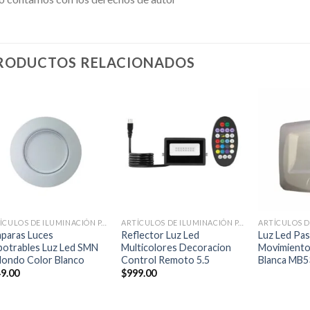
RODUCTOS RELACIONADOS
Añadir
Añadir
a la
a la
lista de
lista de
deseos
deseos
+
+
+
ARTÍCULOS DE ILUMINACIÓN PARA EL HOGAR
ARTÍCULOS DE ILUMINACIÓN PARA EL HOGAR
paras Luces
Reflector Luz Led
Luz Led Pa
otrables Luz Led SMN
Multicolores Decoracion
Movimient
ondo Color Blanco
Control Remoto 5.5
Blanca MB5
9.00
$
999.00