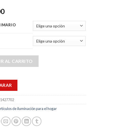
00
RIMARIO
N
R AL CARRITO
ARAR
1427702
rtículos de iluminación para el hogar