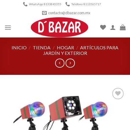
Skip
WhatsApp: 8133845355
Teléfono: 8113565717
to
contacto@dbazar.com.mx
content
INICIO
/
TIENDA
/
HOGAR
/
ARTÍCULOS PARA
JARDÍN Y EXTERIOR
Añadir
a la
lista de
deseos