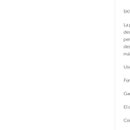
SK
La 
des
per
des
más
Use
Fun
Gar
El 
Com