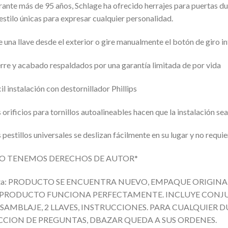
ante más de 95 años, Schlage ha ofrecido herrajes para puertas 
estilo únicas para expresar cualquier personalidad.
 una llave desde el exterior o gire manualmente el botón de giro i
rre y acabado respaldados por una garantía limitada de por vida
il instalación con destornillador Phillips
 orificios para tornillos autoalineables hacen que la instalación sea
 pestillos universales se deslizan fácilmente en su lugar y no requ
O TENEMOS DERECHOS DE AUTOR*
ta: PRODUCTO SE ENCUENTRA NUEVO, EMPAQUE ORIGIN
 PRODUCTO FUNCIONA PERFECTAMENTE. INCLUYE CONJU
SAMBLAJE, 2 LLAVES, INSTRUCCIONES. PARA CUALQUIER
CCION DE PREGUNTAS, DBAZAR QUEDA A SUS ORDENES.