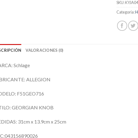
SKU:
KYJA0
Categoría:
H
SCRIPCIÓN
VALORACIONES (0)
RCA: Schlage
BRICANTE: ALLEGION
DELO: F51GEO716
TILO: GEORGIAN KNOB
DIDAS: 31cm x 13.9cm x 25cm
C:043156890026