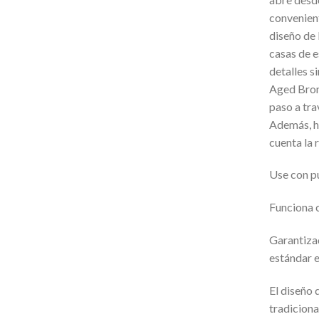
convenient
diseño de 
casas de e
detalles 
Aged Bron
paso a tra
Además, h
cuenta la 
Use con pu
Funciona c
Garantiza
estándar 
El diseño 
tradiciona