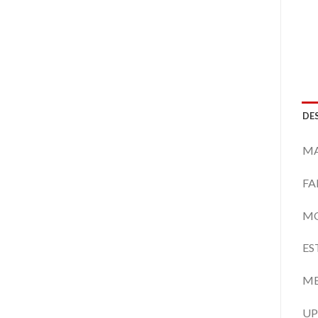
DE
MA
FA
MO
ES
ME
UP