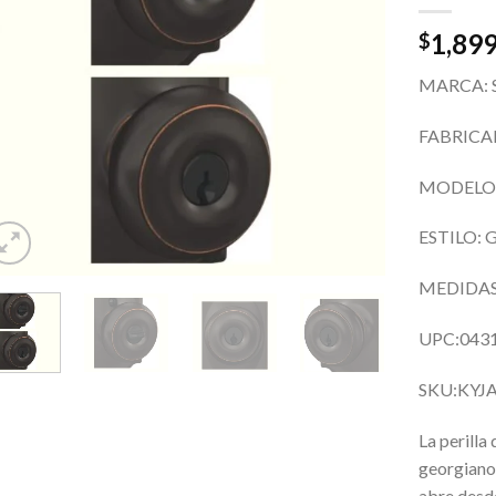
1,899
$
MARCA: S
FABRICA
MODELO:
ESTILO:
MEDIDAS:
UPC:043
SKU:KYJ
La perilla
georgiano
abre desde