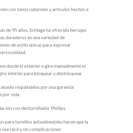
en con tonos naturales y artículos hechos a
s de 95 años, Schlage ha ofrecido herrajes
tas duraderos en una variedad de
ones de estilo únicas para expresar
personalidad.
ave desde el exterior o gire manualmente el
iro interior para bloquear y desbloquear
acabado respaldados por una garantía
e por vida
alación con destornillador Phillips
ios para tornillos autoalineables hacen que la
n sea fácil y sin complicaciones