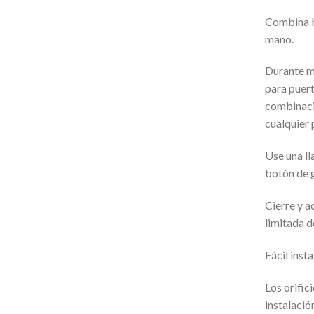
Combina bi
mano.
Durante má
para puer
combinaci
cualquier 
Use una ll
botón de g
Cierre y 
limitada d
Fácil inst
Los orific
instalació