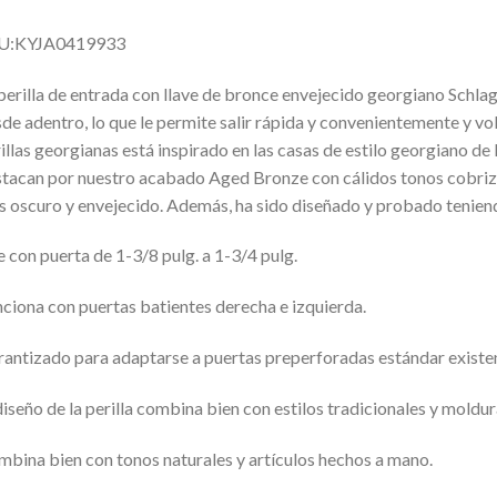
U:KYJA0419933
perilla de entrada con llave de bronce envejecido georgiano Schla
de adentro, lo que le permite salir rápida y convenientemente y volv
illas georgianas está inspirado en las casas de estilo georgiano de 
tacan por nuestro acabado Aged Bronze con cálidos tonos cobrizos
 oscuro y envejecido. Además, ha sido diseñado y probado teniendo 
 con puerta de 1-3/8 pulg. a 1-3/4 pulg.
ciona con puertas batientes derecha e izquierda.
antizado para adaptarse a puertas preperforadas estándar existe
diseño de la perilla combina bien con estilos tradicionales y moldu
bina bien con tonos naturales y artículos hechos a mano.