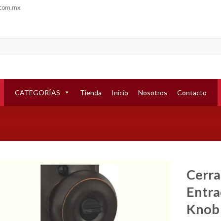
.com.mx
CATEGORÍAS
Tienda
Inicio
Nosotros
Contacto
Cerra
Entra
Añadir
a la
Knob
lista de
deseos