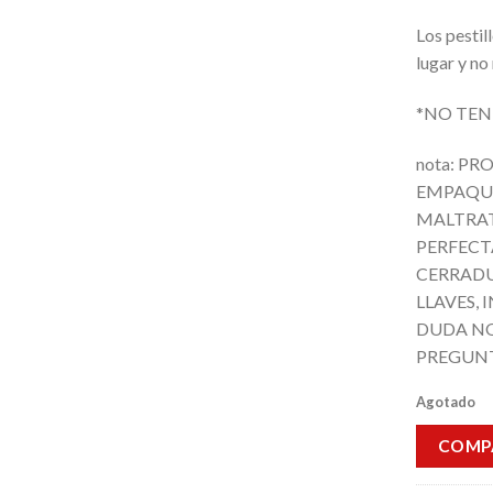
Los pestil
lugar y no
*NO TEN
nota: P
EMPAQUE
MALTRA
PERFECT
CERRADU
LLAVES,
DUDA NO
PREGUNT
Agotado
COMP