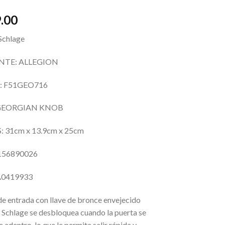
.00
chlage
NTE: ALLEGION
 F51GEO716
 GEORGIAN KNOB
 31cm x 13.9cm x 25cm
156890026
A0419933
 de entrada con llave de bronce envejecido
 Schlage se desbloquea cuando la puerta se
 adentro, lo que le permite salir rápida y