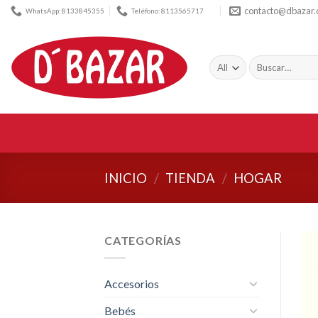
Skip
contacto@dbazar
WhatsApp: 8133845355
Teléfono: 8113565717
to
content
Buscar
por:
INICIO
/
TIENDA
/
HOGAR
CATEGORÍAS
Accesorios
Bebés