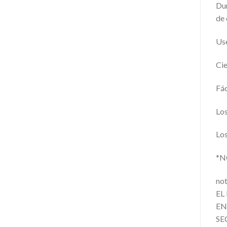
Dur
de 
Use
Cie
Fác
Los
Los
*N
no
EL
EN
SE