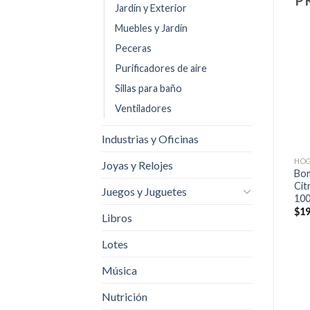
P
Jardín y Exterior
Muebles y Jardín
Peceras
Añadir
Añadir
Purificadores de aire
a la
a la
lista de
lista de
Sillas para baño
deseos
deseos
Ventiladores
+
+
Industrias y Oficinas
HOGAR
HOGAR
HO
Joyas y Relojes
Mini Persiana Mainstays
Parrilla Electrica Mainstays
Bom
Vinilo 1inch Sin Cordon
Doble Hornilla Double
Cit
Juegos y Juguetes
Ventana Win
Burner
10
$
1,390.00
$
19
Libros
Lotes
Música
Nutrición