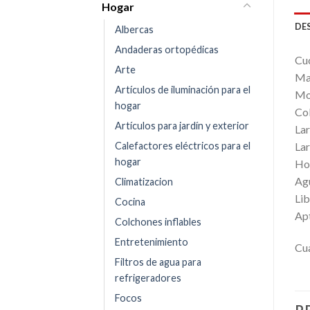
Hogar
DE
Albercas
Andaderas ortopédicas
Cuc
Arte
Ma
Artículos de iluminación para el
Mo
hogar
Col
Artículos para jardín y exterior
Lar
Calefactores eléctricos para el
Lar
hogar
Hoj
Agu
Climatizacion
Lib
Cocina
Apt
Colchones inflables
Entretenimiento
Cua
Filtros de agua para
refrigeradores
Focos