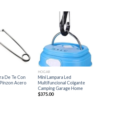
Añadir
Añadir
a la
a la
lista de
lista de
deseos
deseos
+
HOGAR
ora De Te Con
Mini Lampara Led
 Pinzon Acero
Multifuncional Colgante
Camping Garage Home
$
375.00