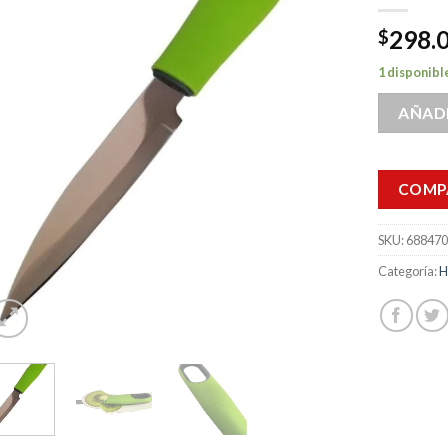
298.
$
1 disponibl
AÑADI
COMP
SKU:
68847
Categoría:
H