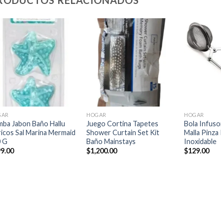
RODUCTOS RELACIONADOS
Añadir
Añadir
a la
a la
lista de
lista de
deseos
deseos
+
+
+
GAR
HOGAR
HOGAR
ba Jabon Baño Hallu
Juego Cortina Tapetes
Bola Infus
ricos Sal Marina Mermaid
Shower Curtain Set Kit
Malla Pinza
0 G
Baño Mainstays
Inoxidable
9.00
$
1,200.00
$
129.00