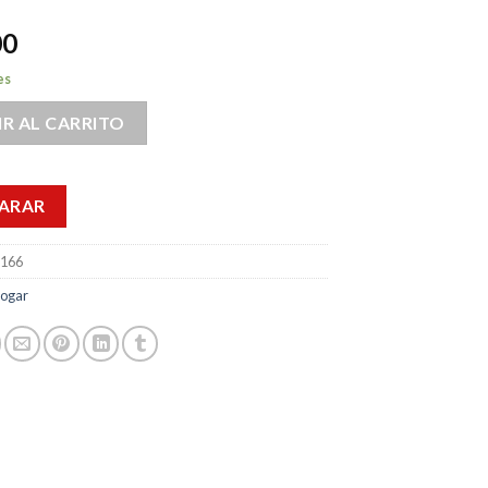
00
es
R AL CARRITO
ARAR
0166
ogar