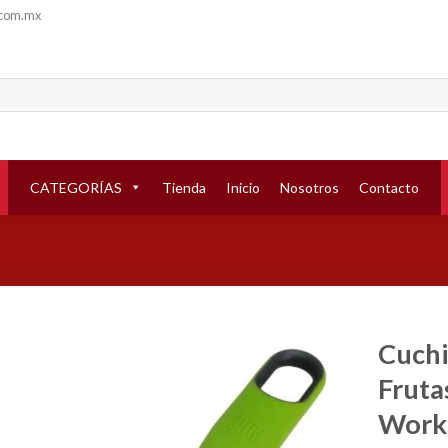
.com.mx
CATEGORÍAS
Tienda
Inicio
Nosotros
Contacto
Cuchi
Fruta
Añadir
a la
Work
lista de
deseos