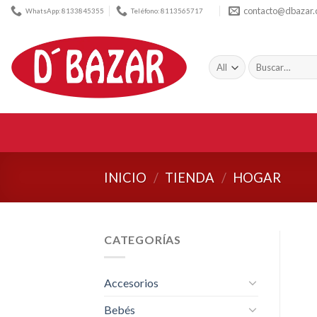
Skip
contacto@dbazar
WhatsApp: 8133845355
Teléfono: 8113565717
to
content
Buscar
por:
INICIO
/
TIENDA
/
HOGAR
CATEGORÍAS
Accesorios
Bebés