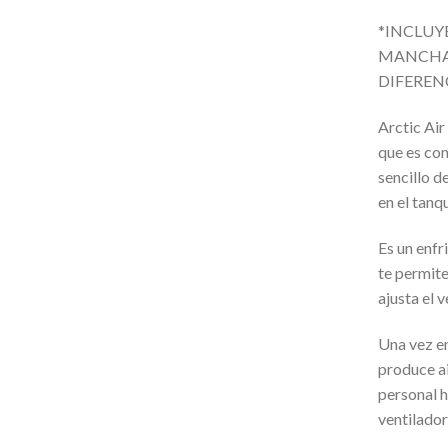
*INCLUYE
MANCHAS
DIFEREN
Arctic Air
que es com
sencillo d
en el tanq
Es un enfr
te permite
ajusta el 
Una vez e
produce ai
personal h
ventilador