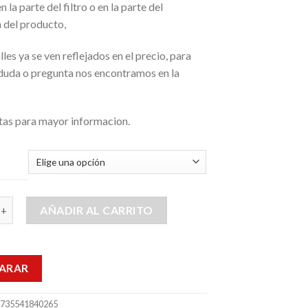
 la parte del filtro o en la parte del
 del producto,
lles ya se ven reflejados en el precio, para
 duda o pregunta nos encontramos en la
tas para mayor informacion.
Aire Arctic Air Ultra Personal 3 Velocidades 350 W cantidad
AÑADIR AL CARRITO
ARAR
_735541840265