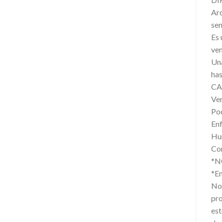
Arc
sen
Es 
ven
Una
has
CA
Ven
Pod
Enf
Hum
Com
*N
*E
Not
pr
est