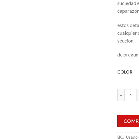
suciedad en
caparazon
estos deta
cualquier
seccion
de pregun
COLOR
Enfriador 
COMP
SKU:
Usado