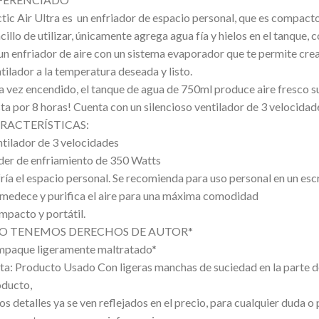
tic Air Ultra es un enfriador de espacio personal, que es compacto
cillo de utilizar, únicamente agrega agua fía y hielos en el tanque, c
un enfriador de aire con un sistema evaporador que te permite crea
tilador a la temperatura deseada y listo.
 vez encendido, el tanque de agua de 750ml produce aire fresco su
ta por 8 horas! Cuenta con un silencioso ventilador de 3 velocidade
RACTERÍSTICAS:
tilador de 3 velocidades
er de enfriamiento de 350 Watts
ría el espacio personal. Se recomienda para uso personal en un escr
edece y purifica el aire para una máxima comodidad
pacto y portátil.
O TENEMOS DERECHOS DE AUTOR*
mpaque ligeramente maltratado*
a: Producto Usado Con ligeras manchas de suciedad en la parte del 
oducto,
os detalles ya se ven reflejados en el precio, para cualquier duda