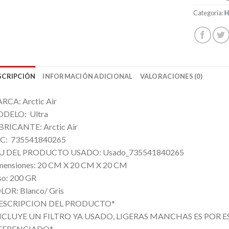
Categoría:
H
SCRIPCIÓN
INFORMACIÓN ADICIONAL
VALORACIONES (0)
RCA: Arctic Air
DELO: Ultra
BRICANTE: Arctic Air
C: 735541840265
U DEL PRODUCTO USADO: Usado_735541840265
mensiones: 20 CM X 20 CM X 20 CM
so: 200 GR
LOR: Blanco/ Gris
ESCRIPCION DEL PRODUCTO*
NCLUYE UN FILTRO YA USADO, LIGERAS MANCHAS ES POR ES
FERENCIADO*