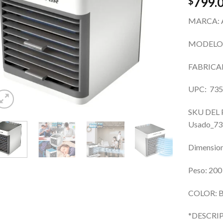
799.
$
MARCA: A
MODELO:
FABRICAN
UPC: 73
SKU DEL
Usado_7
Dimensio
Peso: 200
COLOR: Bl
*DESCRI