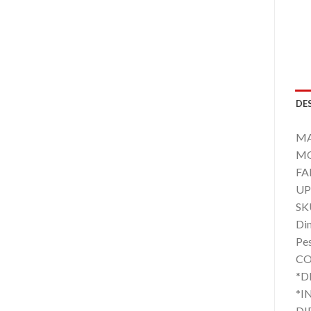
DE
MA
MO
FA
UP
SK
Di
Pe
CO
*D
*I
DI