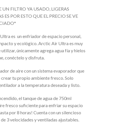
 UN FILTRO YA USADO, LIGERAS
 ES POR ESTO QUE EL PRECIO SE VE
CIADO*
 Ultra es un enfriador de espacio personal,
pacto y ecológico. Arctic Air Ultra es muy
e utilizar, únicamente agrega agua fía y hielos
ue, conéctelo y disfruta.
iador de aire con un sistema evaporador que
 crear tu propio ambiente fresco. Solo
ventilador a la temperatura deseada y listo.
ncendido, el tanque de agua de 750ml
re fresco suficiente para enfriar su espacio
asta por 8 horas! Cuenta con un silencioso
 de 3 velocidades y ventiladas ajustables.