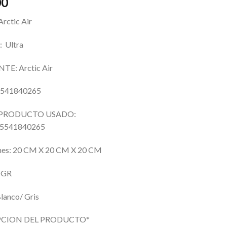
00
rctic Air
 Ultra
TE: Arctic Air
5541840265
 PRODUCTO USADO:
35541840265
nes: 20 CM X 20 CM X 20 CM
 GR
anco/ Gris
PCION DEL PRODUCTO*