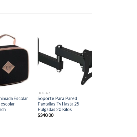
Añadir
Añadir
a la
a la
lista de
lista de
deseos
deseos
+
HOGAR
nimada Escolar
Soporte Para Pared
eescolar
Pantallas Tv Hasta 25
nch
Pulgadas 20 Kilos
$
340.00