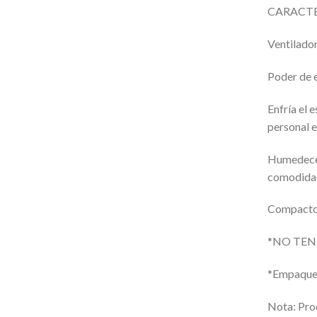
CARACTE
Ventilado
Poder de 
Enfría el 
personal e
Humedece 
comodida
Compacto 
*NO TEN
*Empaque 
Nota: Pro