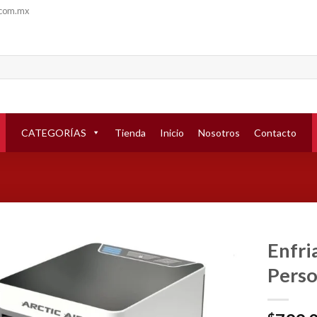
.com.mx
CATEGORÍAS
Tienda
Inicio
Nosotros
Contacto
Enfri
Perso
Añadir
a la
lista de
deseos