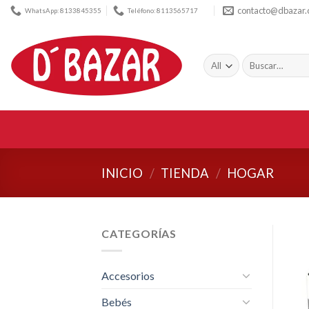
Skip
contacto@dbazar
WhatsApp: 8133845355
Teléfono: 8113565717
to
content
Buscar
por:
INICIO
/
TIENDA
/
HOGAR
CATEGORÍAS
Accesorios
Bebés