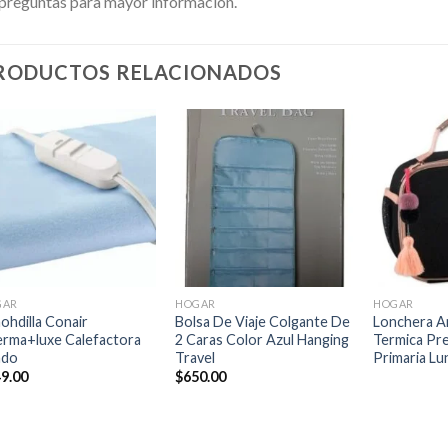
preguntas para mayor informacion.
RODUCTOS RELACIONADOS
Añadir
Añadir
a la
a la
lista de
lista de
deseos
deseos
+
+
+
GAR
HOGAR
HOGAR
ohdilla Conair
Bolsa De Viaje Colgante De
Lonchera A
rma+luxe Calefactora
2 Caras Color Azul Hanging
Termica Pr
ado
Travel
Primaria Lu
9.00
$
650.00