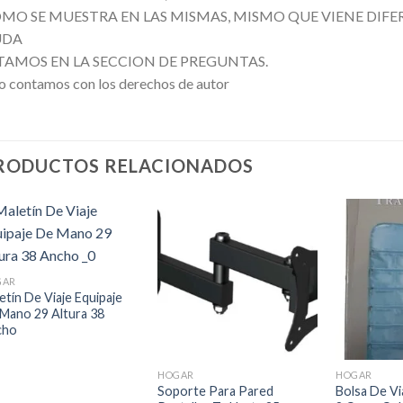
MO SE MUESTRA EN LAS MISMAS, MISMO QUE VIENE DIFER
UDA
TAMOS EN LA SECCION DE PREGUNTAS.
 contamos con los derechos de autor
RODUCTOS RELACIONADOS
Añadir
Añadir
+
a la
a la
lista de
lista de
GAR
deseos
deseos
etín De Viaje Equipaje
Mano 29 Altura 38
cho
+
+
HOGAR
HOGAR
Soporte Para Pared
Bolsa De Vi