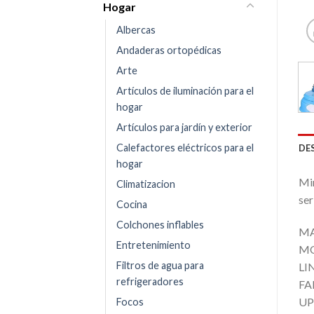
Hogar
Albercas
Andaderas ortopédicas
Arte
Artículos de iluminación para el
hogar
Artículos para jardín y exterior
Calefactores eléctricos para el
DE
hogar
Min
Climatizacion
ser
Cocina
Colchones inflables
MA
Entretenimiento
MO
Filtros de agua para
LI
refrigeradores
FA
UP
Focos