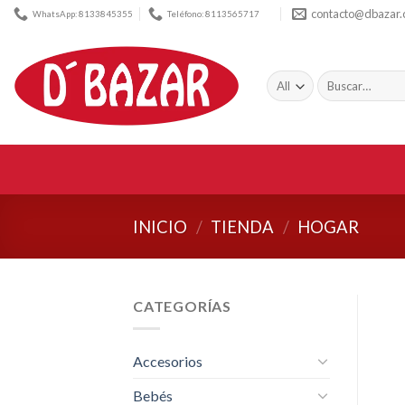
Skip
contacto@dbazar
WhatsApp: 8133845355
Teléfono: 8113565717
to
content
Buscar
por:
INICIO
/
TIENDA
/
HOGAR
CATEGORÍAS
Accesorios
Bebés