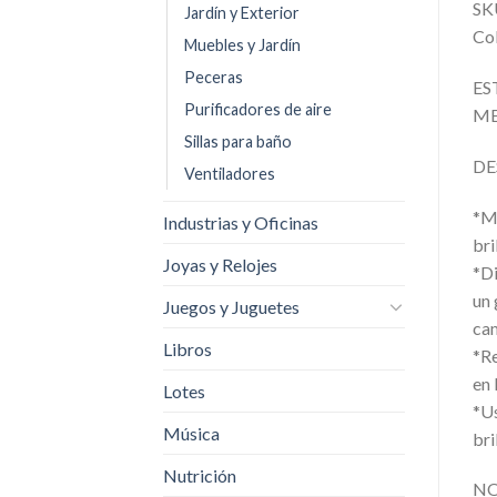
SK
Jardín y Exterior
Co
Muebles y Jardín
Peceras
ES
Purificadores de aire
ME
Sillas para baño
DE
Ventiladores
*Mú
Industrias y Oficinas
bri
Joyas y Relojes
*Di
un 
Juegos y Juguetes
cam
Libros
*Re
en 
Lotes
*Us
Música
bri
Nutrición
NO