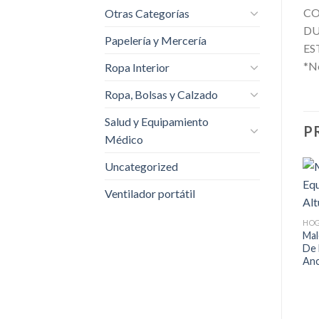
CO
Otras Categorías
D
Papelería y Mercería
ES
*No
Ropa Interior
Ropa, Bolsas y Calzado
Salud y Equipamiento
P
Médico
Uncategorized
Ventilador portátil
Añadir
Añadir
a la
a la
lista de
lista de
HO
deseos
deseos
Mal
De 
An
+
+
HOGAR
HOGAR
Limpiador Marcos Molduras
Bomba De Baño Jabon