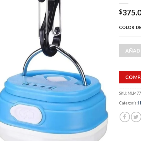
375.
$
COLOR DE
AÑADI
COMP
SKU:
MLM77
Categoría:
H