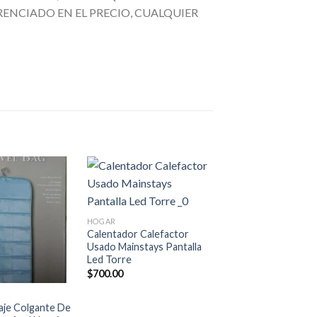
ENCIADO EN EL PRECIO, CUALQUIER
Añadir
Añadir
+
a la
a la
lista de
lista de
HOGAR
deseos
deseos
Calentador Calefactor
Usado Mainstays Pantalla
Led Torre
$
700.00
aje Colgante De