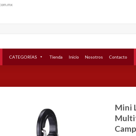
.com.mx
CATEGORÍAS
Tienda
Inicio
Nosotros
Contacto
Mini 
Multi
Añadir
a la
Camp
lista de
deseos