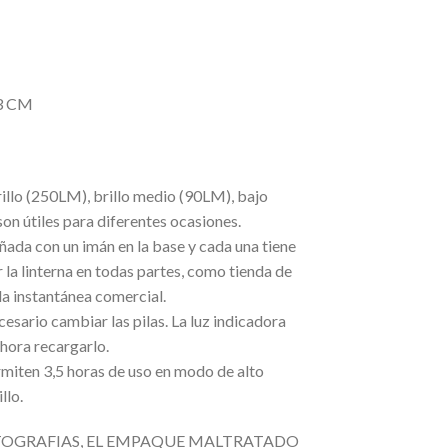
3 CM
rillo (250LM), brillo medio (90LM), bajo
on útiles para diferentes ocasiones.
ñada con un imán en la base y cada una tiene
la linterna en todas partes, como tienda de
la instantánea comercial.
sario cambiar las pilas. La luz indicadora
 hora recargarlo.
rmiten 3,5 horas de uso en modo de alto
llo.
TOGRAFIAS, EL EMPAQUE MALTRATADO