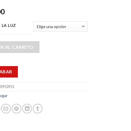
00
 LA LUZ
R AL CARRITO
ARAR
0953951
ogar