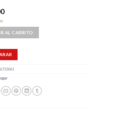
00
es
R AL CARRITO
ARAR
6733061
ogar