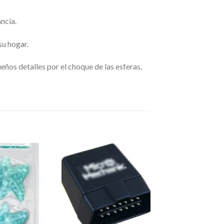
ncia.
su hogar.
ños detalles por el choque de las esferas,
Añadir
Añadir
a la
a la
lista de
lista de
deseos
deseos
+
+