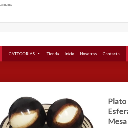
.com.mx
CATEGORÍAS
Tienda
Inicio
Nosotros
Contacto
Plato
Esfer
Añadir
a la
Mesa
lista de
deseos