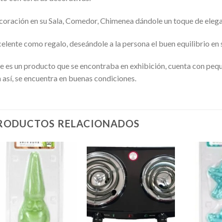
oración en su Sala, Comedor, Chimenea dándole un toque de elega
elente como regalo, deseándole a la persona el buen equilibrio en 
e es un producto que se encontraba en exhibición, cuenta con peque
 así, se encuentra en buenas condiciones.
RODUCTOS RELACIONADOS
Añadir
Añadir
a la
a la
lista de
lista de
deseos
deseos
+
+
+