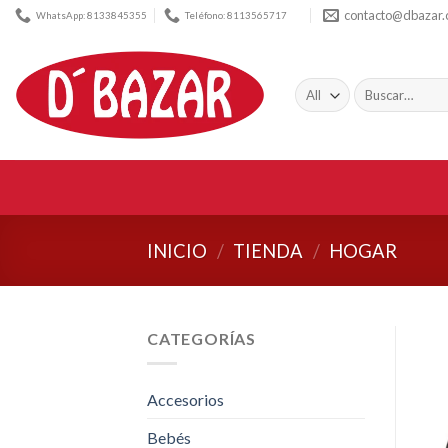
Skip
contacto@dbazar
WhatsApp: 8133845355
Teléfono: 8113565717
to
content
Buscar
por:
INICIO
/
TIENDA
/
HOGAR
CATEGORÍAS
Accesorios
Bebés