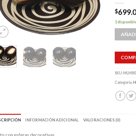
699.
$
1 disponibl
AÑADI
COMP
SKU:
MLM80
Categoría:
H
SCRIPCIÓN
INFORMACIÓN ADICIONAL
VALORACIONES (0)
to con esferas decorativas.