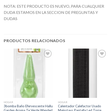
NOTA: ESTE PRODUCTO ES NUEVO, PARA CUALQUIER
DUDA ESTAMOS EN LA SECCION DE PREGUNTAS Y
DUDAS
PRODUCTOS RELACIONADOS
Añadir
Añadir
a la
a la
lista de
lista de
deseos
deseos
HOGAR
HOGAR
3bomba Baño Efervescente Hallu
Calentador Calefactor Usado
Garden Aroma Te Verde Wanderl
Mainstays Pantalla Led Torre