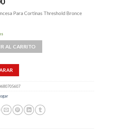
00
rancesa Para Cortinas Threshold Bronce
es
R AL CARRITO
ARAR
0680705607
ogar