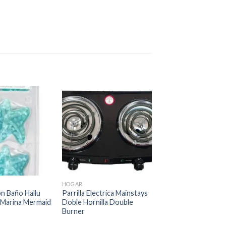
Añadir
Añadir
a la
a la
lista de
lista de
deseos
deseos
+
HOGAR
n Baño Hallu
Parrilla Electrica Mainstays
l Marina Mermaid
Doble Hornilla Double
Burner