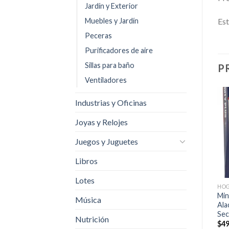
Jardín y Exterior
Muebles y Jardín
Est
Peceras
Purificadores de aire
Sillas para baño
P
Ventiladores
Industrias y Oficinas
Añadir
Añadir
Joyas y Relojes
a la
a la
lista de
lista de
deseos
deseos
Juegos y Juguetes
Libros
+
+
Lotes
HOGAR
HOGAR
HO
Perilla Multiuso 3cm Duo
Refacciones Olla Electrica
Min
Música
Manija Decoracion Elegante
Presion Imusa Vaporera
Ala
Pequeña
Antiadhere
Sec
Nutrición
$
220.00
$
500.00
$
49