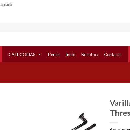
.com.mx
CATEGORÍAS
Tienda
Inicio
Nosotros
Contacto
Varil
Thres
Añadir
a la
lista de
deseos