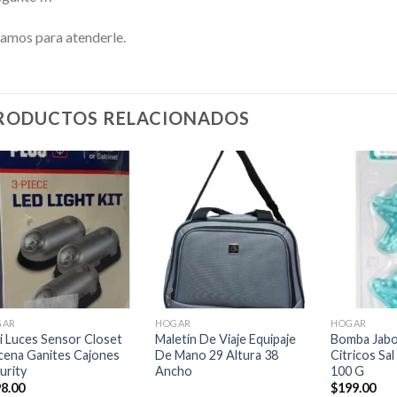
amos para atenderle.
RODUCTOS RELACIONADOS
Añadir
Añadir
a la
a la
lista de
lista de
deseos
deseos
+
+
+
GAR
HOGAR
HOGAR
i Luces Sensor Closet
Maletín De Viaje Equipaje
Bomba Jabo
cena Ganites Cajones
De Mano 29 Altura 38
Citricos Sa
urity
Ancho
100 G
8.00
$
199.00