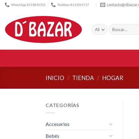
Skip
contacto@dbazar
WhatsApp: 8133845355
Teléfono: 8113565717
to
content
Buscar
por:
INICIO
/
TIENDA
/
HOGAR
CATEGORÍAS
Accesorios
Bebés