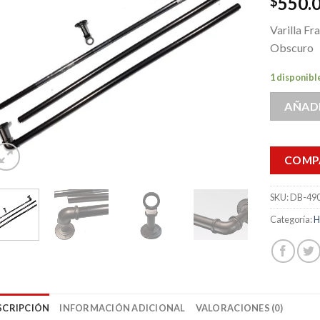
550.
$
Varilla F
Obscuro
1 disponibl
AÑADI
COMP
SKU:
DB-49
Categoría:
H
SCRIPCIÓN
INFORMACIÓN ADICIONAL
VALORACIONES (0)