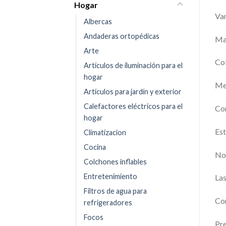
Hogar
Var
Albercas
Andaderas ortopédicas
Ma
Arte
Co
Artículos de iluminación para el
hogar
Med
Artículos para jardín y exterior
Calefactores eléctricos para el
Con
hogar
Est
Climatizacion
Cocina
No 
Colchones inflables
Entretenimiento
Las
Filtros de agua para
Con
refrigeradores
Focos
Pre