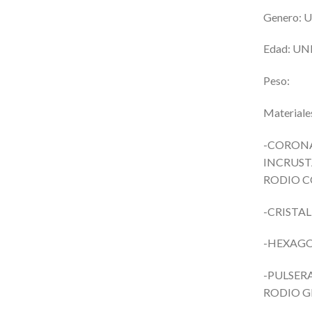
Genero: 
Edad: UN
Peso:
Materiale
-CORONA
INCRUST
RODIO C
-CRISTA
-HEXAGO
-PULSER
RODIO G