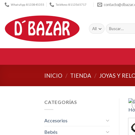
Skip
contacto@dbazar
WhatsApp: 8133845355
Teléfono: 8113565717
to
content
Buscar
por:
INICIO
/
TIENDA
/
JOYAS Y REL
CATEGORÍAS
Accesorios
Bebés