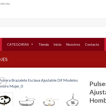
.com.mx
CATEGORÍAS
Tienda
Inicio
Nosotros
Contacto
OJES
Pulse
Ajust
Añadir
a la
Homb
lista de
deseos