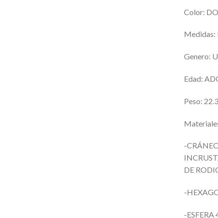
Color:
DO
Medidas:
Genero:
U
Edad: A
Peso: 22
Materiale
-CRÁNEO
INCRUST
DE ROD
-HEXAG
-ESFERA