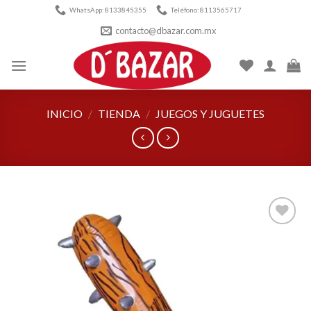
Skip
WhatsApp: 8133845355
Teléfono: 8113565717
to
contacto@dbazar.com.mx
content
INICIO
/
TIENDA
/
JUEGOS Y JUGUETES
Añadir
a la
lista de
deseos