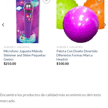
Añadir
Añadir
a la
a la
lista de
lista de
deseos
deseos
JUEGOS Y JUGUETES
JUEGOS Y JUGUETES
Microfono Juguete Melody
Pelota Con Diseño Divertido
Shimmer and Shine Pequeñas
Diferentes Formas Marca
Genios
Headstr
$
250.00
$
100.00
Encuentra los productos de calidad más económicos del resto
mercado.