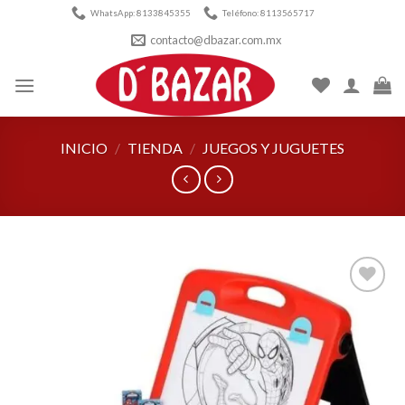
Skip
WhatsApp: 8133845355
Teléfono: 8113565717
to
contacto@dbazar.com.mx
content
INICIO
/
TIENDA
/
JUEGOS Y JUGUETES
Añadir
a la
lista de
deseos