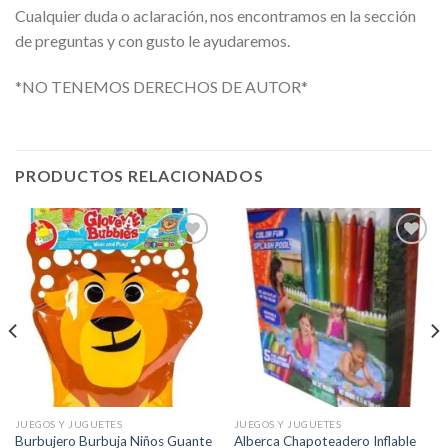
Cualquier duda o aclaración, nos encontramos en la sección
de preguntas y con gusto le ayudaremos.
*NO TENEMOS DERECHOS DE AUTOR*
PRODUCTOS RELACIONADOS
Añadir
Añadir
a la
a la
lista de
lista de
deseos
deseos
JUEGOS Y JUGUETES
JUEGOS Y JUGUETES
Burbujero Burbuja Niños Guante
Alberca Chapoteadero Inflable