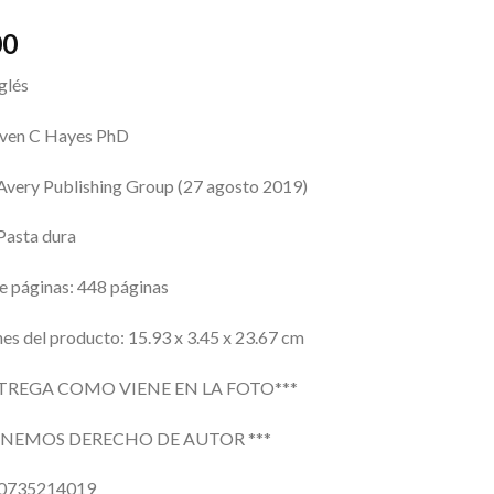
00
glés
even C Hayes PhD
: Avery Publishing Group (27 agosto 2019)
Pasta dura
 páginas: 448 páginas
es del producto: 15.93 x 3.45 x 23.67 cm
NTREGA COMO VIENE EN LA FOTO***
ENEMOS DERECHO DE AUTOR ***
80735214019