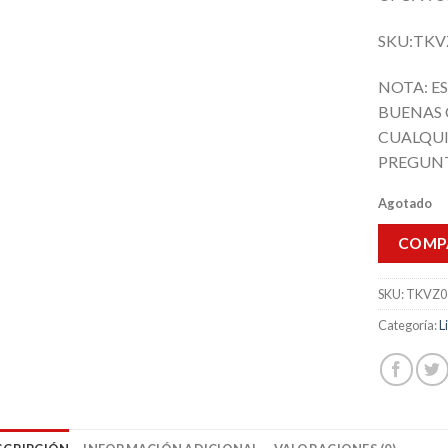
SKU:TKV
NOTA: E
BUENAS 
CUALQUI
PREGUNT
Agotado
COMP
SKU:
TKVZ0
Categoría:
L