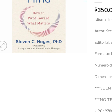
350.
$
Idioma: In
Autor: St
Editorial
Formato: 
Número de
Dimension
*** SE E
***NO T
UPC: 97