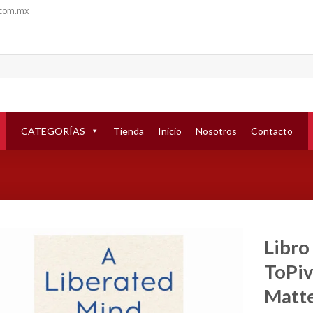
.com.mx
CATEGORÍAS
Tienda
Inicio
Nosotros
Contacto
Libro
ToPi
Añadir
a la
Matte
lista de
deseos