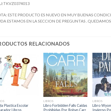
U:TKVZ0374013
TA: ESTE PRODUCTO ES NUEVO EN MUY BUENAS CONDICI
DA ESTAMOS EN LA SECCION DE PREGUNTAS . QUEDAMOS 
RODUCTOS RELACIONADOS
Añadir
Añadir
a la
a la
lista de
lista de
deseos
deseos
+
+
+
ROS
LIBROS
LIBROS
la Plastica Escolar
Libro Forbidden Falls Caidas
Libro Wyom
arador Libros
Prohibidas Por Robyn Carr
Invierno Po