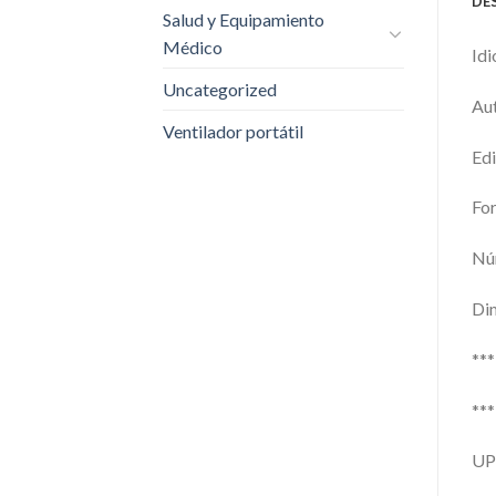
DE
Salud y Equipamiento
Médico
Idi
Uncategorized
Aut
Ventilador portátil
Edi
For
Núm
Dim
**
**
UP