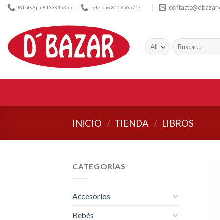
Skip
contacto@dbazar
WhatsApp: 8133845355
Teléfono: 8113565717
to
content
Buscar
por:
INICIO
/
TIENDA
/
LIBROS
CATEGORÍAS
Accesorios
Bebés