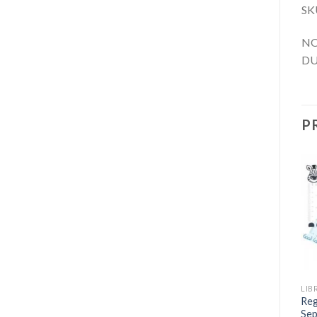
SK
NO
DU
P
Añadir
Añadir
a la
a la
lista de
lista de
deseos
deseos
+
+
LIBROS
LIBROS
LIB
The Healthy Everyday
Libro Firefly Love Amor De
Reg
Kitchen Cocina Saludable
Luciernaga Por Davis Bunn
Sep