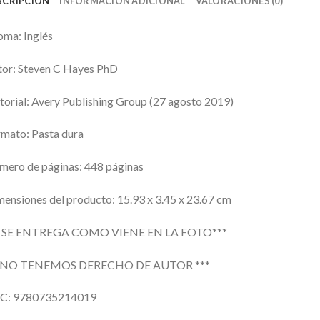
SCRIPCIÓN
INFORMACIÓN ADICIONAL
VALORACIONES (0)
oma: Inglés
or: Steven C Hayes PhD
torial: Avery Publishing Group (27 agosto 2019)
mato: Pasta dura
ero de páginas: 448 páginas
ensiones del producto: 15.93 x 3.45 x 23.67 cm
* SE ENTREGA COMO VIENE EN LA FOTO***
*NO TENEMOS DERECHO DE AUTOR ***
C: 9780735214019