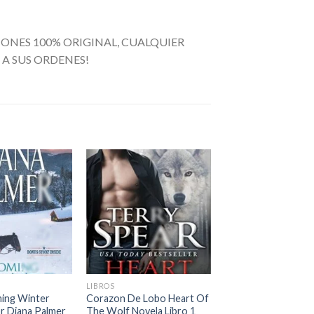
ONES 100% ORIGINAL, CUALQUIER
A SUS ORDENES!
Añadir
Añadir
a la
a la
lista de
lista de
deseos
deseos
+
LIBROS
ing Winter
Corazon De Lobo Heart Of
r Diana Palmer
The Wolf Novela Libro 1