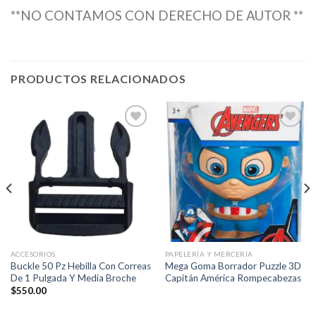
**NO CONTAMOS CON DERECHO DE AUTOR **
PRODUCTOS RELACIONADOS
Añadir
Añadir
a la
a la
lista de
lista de
deseos
deseos
ACCESORIOS
PAPELERÍA Y MERCERÍA
Buckle 50 Pz Hebilla Con Correas
Mega Goma Borrador Puzzle 3D
De 1 Pulgada Y Media Broche
Capitán América Rompecabezas
$
550.00