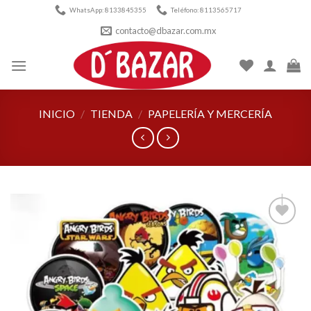
Skip
WhatsApp: 8133845355
Teléfono: 8113565717
to
contacto@dbazar.com.mx
content
INICIO
/
TIENDA
/
PAPELERÍA Y MERCERÍA
Añadir
a la
lista de
deseos