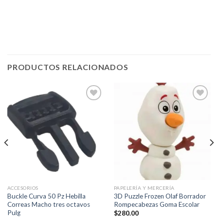
PRODUCTOS RELACIONADOS
Añadir
Añadir
a la
a la
lista de
lista de
deseos
deseos
ACCESORIOS
PAPELERÍA Y MERCERÍA
Buckle Curva 50 Pz Hebilla
3D Puzzle Frozen Olaf Borrador
Correas Macho tres octavos
Rompecabezas Goma Escolar
Pulg
$
280.00