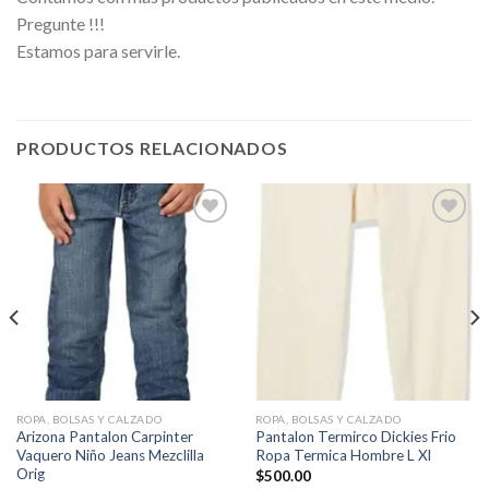
Pregunte !!!
Estamos para servirle.
PRODUCTOS RELACIONADOS
Añadir
Añadir
a la
a la
lista de
lista de
deseos
deseos
ROPA, BOLSAS Y CALZADO
ROPA, BOLSAS Y CALZADO
Arizona Pantalon Carpinter
Pantalon Termirco Dickies Frio
Vaquero Niño Jeans Mezclilla
Ropa Termica Hombre L Xl
Orig
$
500.00