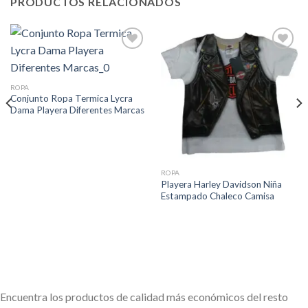
PRODUCTOS RELACIONADOS
Añadir
Añadir
a la
a la
lista de
lista de
deseos
deseos
ROPA
Conjunto Ropa Termica Lycra
Dama Playera Diferentes Marcas
ROPA
Playera Harley Davidson Niña
Estampado Chaleco Camisa
Encuentra los productos de calidad más económicos del resto