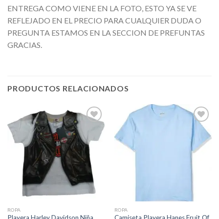
ENTREGA COMO VIENE EN LA FOTO, ESTO YA SE VE
REFLEJADO EN EL PRECIO PARA CUALQUIER DUDA O
PREGUNTA ESTAMOS EN LA SECCION DE PREFUNTAS
GRACIAS.
PRODUCTOS RELACIONADOS
Añadir
Añadir
a la
a la
lista de
lista de
deseos
deseos
ROPA
ROPA
Playera Harley Davidson Niña
Camiseta Playera Hanes Fruit Of