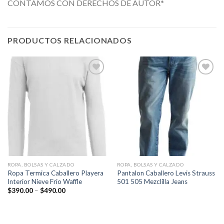
CONTAMOS CON DERECHOS DE AUTOR*
PRODUCTOS RELACIONADOS
Añadir
Añadir
a la
a la
lista de
lista de
deseos
deseos
ROPA, BOLSAS Y CALZADO
ROPA, BOLSAS Y CALZADO
Ropa Termica Caballero Playera
Pantalon Caballero Levis Strauss
Interior Nieve Frio Waffle
501 505 Mezclilla Jeans
$
390.00
–
$
490.00