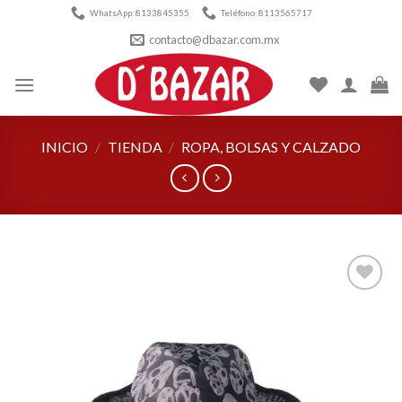
Skip
WhatsApp: 8133845355
Teléfono: 8113565717
to
contacto@dbazar.com.mx
content
INICIO
/
TIENDA
/
ROPA, BOLSAS Y CALZADO
Añadir
a la
lista de
deseos