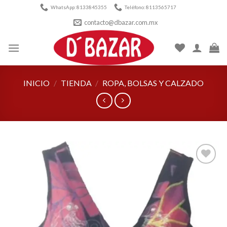
Skip
WhatsApp: 8133845355
Teléfono: 8113565717
to
contacto@dbazar.com.mx
content
INICIO
/
TIENDA
/
ROPA, BOLSAS Y CALZADO
Añadir
a la
lista de
deseos